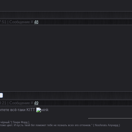
17:51 | Сообщение #
48
18:21 | Сообщение #
49
итете всё-таки KITT
чёрный."( Генри Форд )
тоже цвет. И пусть твой бог поможет тебе не познать всех его оттенков." ( Nosferatu Алукард )