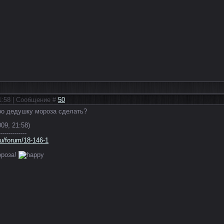
21:58 | Сообщение #
50
ро дедушку мороза сделать?
09, 21:58)
--------------
.ru/forum/18-146-1
ороза!