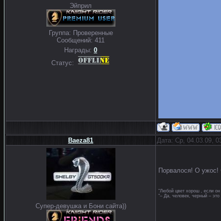
Эйприл
Группа: Проверенные
Сообщений:
411
Награды:
0
Статус:
Baeza81
Дата: Ср, 04.03.09, 
Порвалося! О ужос!
"Любой цвет хорош , если он 
"– Да, человек, черный – это 
Супер-девушка и Бони сайта))