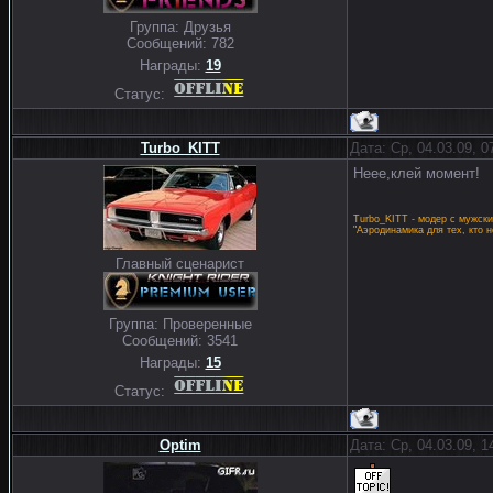
Группа: Друзья
Сообщений:
782
Награды:
19
Статус:
Turbo_KITT
Дата: Ср, 04.03.09, 
Неее,клей момент!
Turbo_KITT - модер с мужск
"Аэродинамика для тех, кто 
Главный сценарист
Группа: Проверенные
Сообщений:
3541
Награды:
15
Статус:
Optim
Дата: Ср, 04.03.09, 