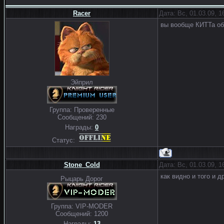
Racer
Дата: Вс, 01.03.09, 
вы вообще КИТТа об
Эйприл
Группа: Проверенные
Сообщений:
230
Награды:
0
Статус:
Stone_Cold
Дата: Вс, 01.03.09, 
как видно и того и д
Рыцарь Дорог
Группа: VIP-MODER
Сообщений:
1200
Награды:
13