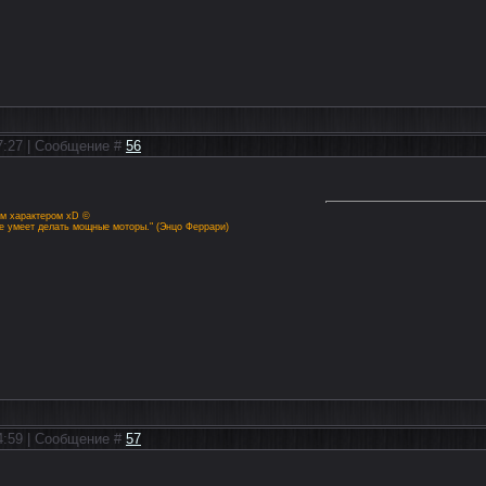
07:27 | Сообщение #
56
им характером xD ©
не умеет делать мощные моторы." (Энцо Феррари)
14:59 | Сообщение #
57