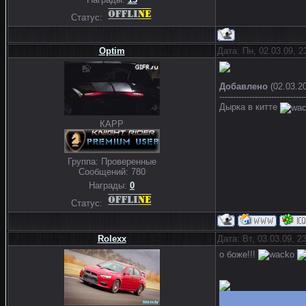
Статус:
Optim
Дата: Пн, 02.03.09, 
Добавлено
(02.03.20
-------------------------------
Дырка в китте
КАРР
Группа: Проверенные
Сообщений:
780
Награды:
0
Статус:
Rolexx
Дата: Вт, 03.03.09, 
о боже!!!