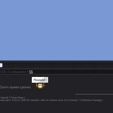
03:04 | Сообщение #
55
 Скотч нужен срочно
чёрный."( Генри Форд )
тоже цвет. И пусть твой бог поможет тебе не познать всех его оттенков." ( Nosferatu Алукард )