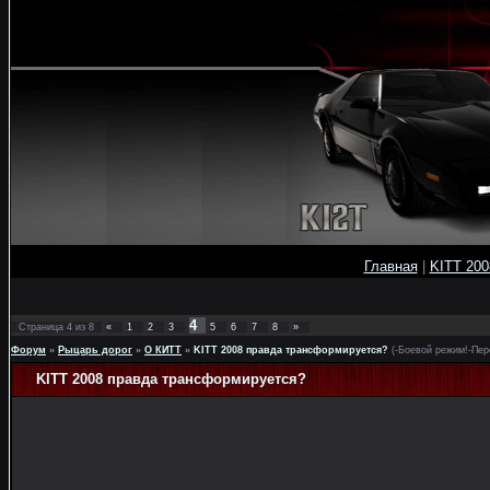
Главная
|
KITT 200
4
Страница
4
из
8
«
1
2
3
5
6
7
8
»
Форум
»
Рыцарь дорог
»
О КИТТ
»
KITT 2008 правда трансформируется?
(-Боевой режим!-Пер
KITT 2008 правда трансформируется?