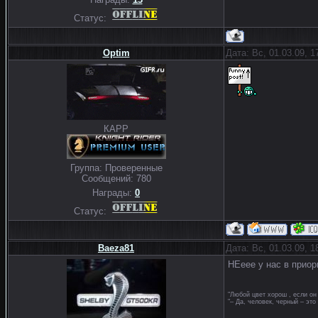
Статус:
Optim
Дата: Вс, 01.03.09, 
КАРР
Группа: Проверенные
Сообщений:
780
Награды:
0
Статус:
Baeza81
Дата: Вс, 01.03.09, 
НЕеее у нас в приор
"Любой цвет хорош , если он 
"– Да, человек, черный – это 