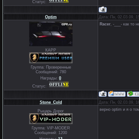
Статус:
Optim
Дата: Пн, 02.03.09, 
Racer
, -___- как то 
КАРР
Группа: Проверенные
Сообщений:
780
Награды:
0
Статус:
Stone_Cold
Дата: Пн, 02.03.09, 
верно optim и я о то
Рыцарь Дорог
Группа: VIP-MODER
Сообщений:
1200
Награды:
13