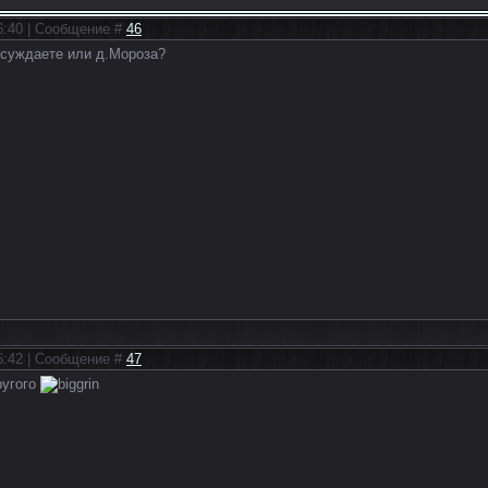
16:40 | Сообщение #
46
суждаете или д.Мороза?
16:42 | Сообщение #
47
ругого