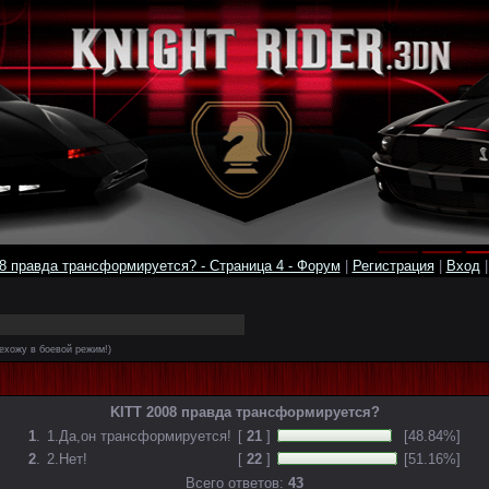
8 правда трансформируется? - Страница 4 - Форум
|
Регистрация
|
Вход
ехожу в боевой режим!)
KITT 2008 правда трансформируется?
1
.
1.Да,он трансформируется!
[
21
]
[48.84%]
2
.
2.Нет!
[
22
]
[51.16%]
Всего ответов:
43