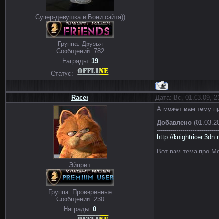
Супер-девушка и Бони сайта))
Группа: Друзья
Сообщений:
782
Награды:
19
Статус:
Racer
Дата: Вс, 01.03.09, 
А может вам тему п
Добавлено
(01.03.20
-------------------------------
http://knightrider.3dn
Вот вам тема про М
Эйприл
Группа: Проверенные
Сообщений:
230
Награды:
0