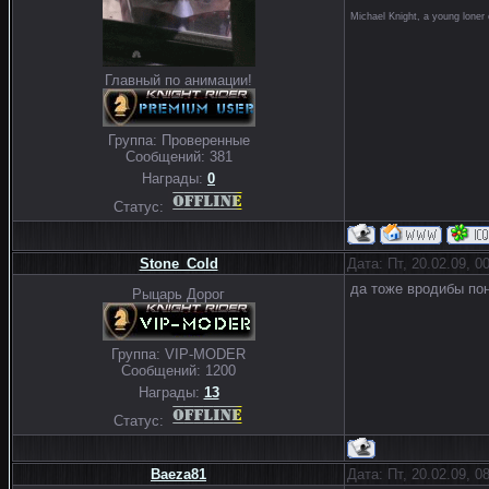
Michael Knight, a young loner 
Главный по анимации!
Группа: Проверенные
Сообщений:
381
Награды:
0
Статус:
Stone_Cold
Дата: Пт, 20.02.09, 
да тоже вродибы пон
Рыцарь Дорог
Группа: VIP-MODER
Сообщений:
1200
Награды:
13
Статус:
Baeza81
Дата: Пт, 20.02.09, 