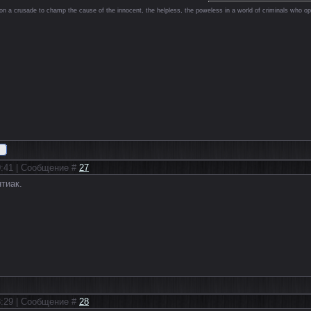
on a crusade to champ the cause of the innocent, the helpless, the poweless in a world of criminals who op
00:41 | Сообщение #
27
тиак.
08:29 | Сообщение #
28