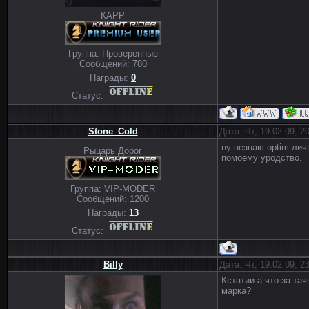
КАРР
Группа: Проверенные
Сообщений:
780
Награды:
0
Статус:
Stone_Cold
Дата: Чт, 19.02.09, 
ну незнаю optim лич
Рыцарь Дорог
помоему уродство.
Группа: VIP-MODER
Сообщений:
1200
Награды:
13
Статус:
Billy
Дата: Чт, 19.02.09, 
Кстатии а что за тач
марка?