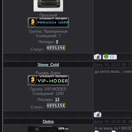
Прохожий
Группа: Проверенные
Сообщений:
7
Награды:
0
Статус:
Stone_Cold
Дата: Чт, 12.02.09, 
да китта жаль , сна
Рыцарь Дорог
Группа: VIP-MODER
Сообщений:
1200
Награды:
13
Статус:
Optim
Дата: Чт, 12.02.09, 
А че жаль то ! МОЗ