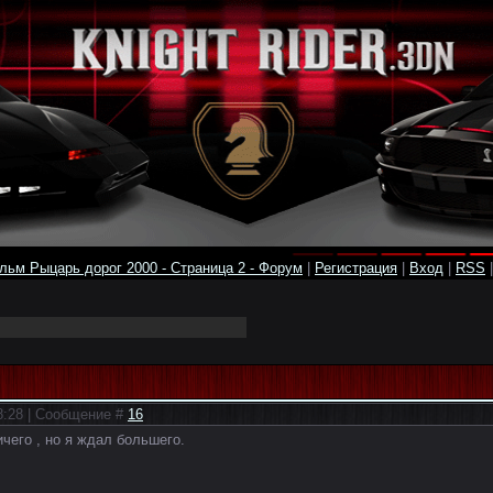
льм Рыцарь дорог 2000 - Страница 2 - Форум
|
Регистрация
|
Вход
|
RSS
18:28 | Сообщение #
16
чего , но я ждал большего.