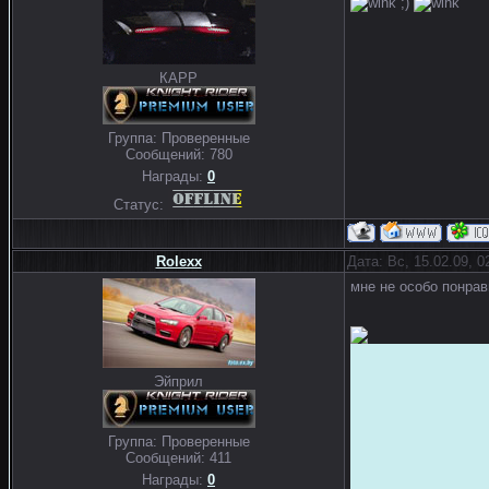
;)
КАРР
Группа: Проверенные
Сообщений:
780
Награды:
0
Статус:
Rolexx
Дата: Вс, 15.02.09, 
мне не особо понрав
Эйприл
Группа: Проверенные
Сообщений:
411
Награды:
0