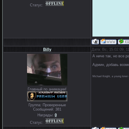
Статус:
Billy
Дата: Вс, 15.02.09, 
А ниче так, но все 
Админ, добавь возм
Michael Knight, a young loner 
Главный по анимации!
Группа: Проверенные
Сообщений:
381
Награды:
0
Статус: