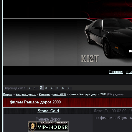
Главная
|
фи
2
Страница
2
из
6
«
1
3
4
5
6
»
Форум
»
Рыцарь дорог
»
Рыцарь дорог 2000
»
фильм Рыцарь дорог 2000
(Обсуждаем)
фильм Рыцарь дорог 2000
Stone_Cold
Дата: Пн, 09.02.09, 
не фильм вобщем ни
Рыцарь Дорог