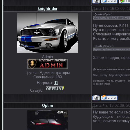
knightrider
Дата: Пн, 16.02.09, 
Quote
(
Optim
)
А че жаль то ! МОЗГ ТО ЖИВ
Ну не совсем, КИТТ 
Ну а в целом, как е
Сплошная импровиза
Кстати. я могу ошиб
Quote
(
Scaner
)
Админ, добавь возможность 
Admin
Зачем в видео, офор
Даже один человек может мно
Группа: Администраторы
Site History: http://knightride
Сообщений:
189
Неважно, что вы думаете – м
Награды:
11
© Генри Форд
Статус:
Optim
Дата: Чт, 19.02.09, 
Ну ваще то если смо
будующего , типо в
че я написал потому