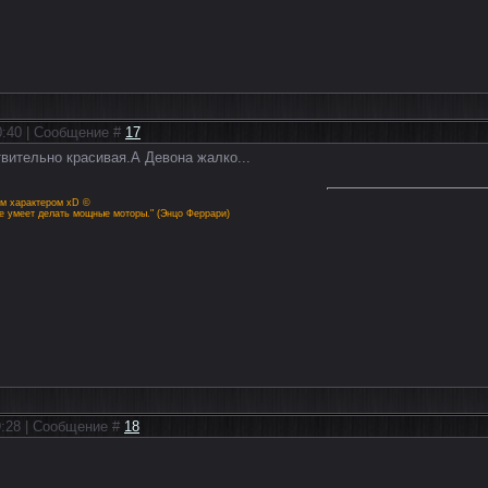
20:40 | Сообщение #
17
вительно красивая.А Девона жалко...
им характером xD ©
не умеет делать мощные моторы." (Энцо Феррари)
09:28 | Сообщение #
18