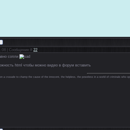
11:08 | Сообщение #
22
равно сопли
ожность html чтобы можно видео в форум вставить
on a crusade to champ the cause of the innocent, the helpless, the poweless in a world of criminals who op