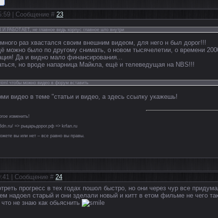
15:59 | Сообщение #
23
 И РАБОТАЕТ, не главное ведь корпус главное што внутри
много раз хвастался своим внешним видеом, для него н был дорог!!!
щё можно было по другому снимать, о новом тысячелетии, о времени 2000
ция! Да и видно мало финансирования...
аться, но вроде напарница Майкла, ещё и телеведущая на NBS!!!
html чтобы можно видео в форум вставить
ми видео в теме "статьи и видео, а здесь ссылку укажешь!
гое изменить!
r.3dn.ru/ => рыцарьдорог.рф => krfan.ru
ожете вы или нет – все равно вы правы.
20:41 | Сообщение #
24
треть прогресс в тех годах пошол быстро, но они через чур все придума
сем надоел старый и они зделали новый и китт в етом фильме не чего 
 что не знаю как обьяснить