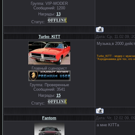
Группа: VIP-MODER
Сообщений:
1200
Награды:
13
Статус:
Turbo_KITT
Дата: Ср, 11.02.09, 
Музыка,в 2000 дейст
Turbo_KITT - модер с мужск
"Аэродинамика для тех, кто 
Главный сценарист
Группа: Проверенные
Сообщений:
3541
Награды:
15
Статус:
Fantom
Дата: Чт, 12.02.09, 
а мне KITTа