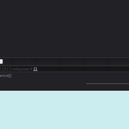
02:13 | Сообщение #
21
ился(((