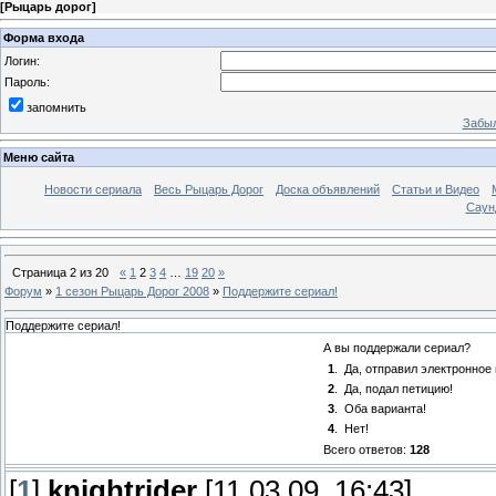
[
Рыцарь дорог
]
Форма входа
Логин:
Пароль:
запомнить
Забыл
Меню сайта
Новости сериала
Весь Рыцарь Дорог
Доска объявлений
Статьи и Видео
Саун
Страница
2
из
20
«
1
2
3
4
…
19
20
»
Форум
»
1 сезон Рыцарь Дорог 2008
»
Поддержите сериал!
Поддержите сериал!
А вы поддержали сериал?
1
.
Да, отправил электронное
2
.
Да, подал петицию!
3
.
Оба варианта!
4
.
Нет!
Всего ответов:
128
[
1
]
knightrider
[11.03.09, 16:43]