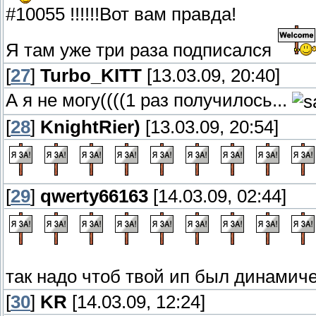
#10055 !!!!!!Вот вам правда!
Я там уже три раза подписался
[
27
]
Turbo_KITT
[13.03.09, 20:40]
А я не могу((((1 раз получилось...
[
28
]
KnightRier)
[13.03.09, 20:54]
[
29
]
qwerty66163
[14.03.09, 02:44]
так надо чтоб твой ип был динамич
[
30
]
KR
[14.03.09, 12:24]