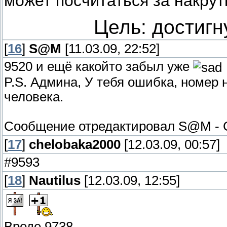
может посчитаться за накрут
Цель: достигн
[
16
]
S@M
[11.03.09, 22:52]
9520 и ещё какойто забыл уже
P.S. Админа, У тебя ошибка, номер
человека.
Сообщение отредактировал
S@M
-
[
17
]
chelobaka2000
[12.03.09, 00:57]
#9593
[
18
]
Nautilus
[12.03.09, 12:55]
Вроде 9738