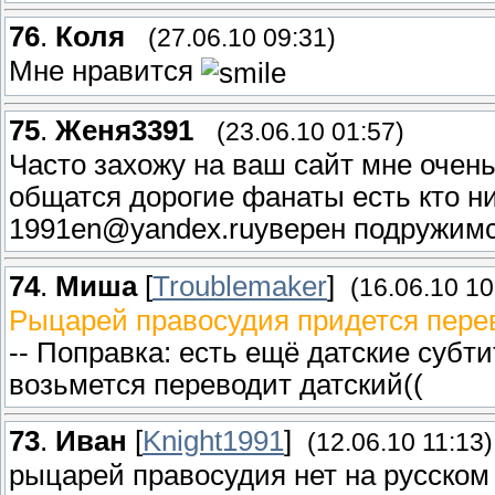
76
.
Коля
(27.06.10 09:31)
Мне нравится
75
.
Женя3391
(23.06.10 01:57)
Часто захожу на ваш сайт мне очен
общатся дорогие фанаты есть кто н
1991en@yandex.ruуверен подружим
74
.
Миша
[
Troublemaker
]
(16.06.10 10
Рыцарей правосудия придется перев
-- Поправка: есть ещё датские субт
возьмется переводит датский((
73
.
Иван
[
Knight1991
]
(12.06.10 11:13)
рыцарей правосудия нет на русском 