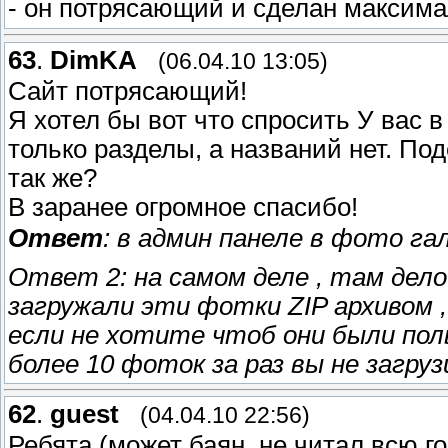
- он потрясающий и сделан максима
63
.
DimKA
(06.04.10 13:05)
Сайт потрясающий!
Я хотел бы вот что спросить У вас 
только разделы, а названий нет. По
так же?
В заранее огромное спасибо!
Ответ
: в админ панеле в фото га
Ответ 2: на самом деле , там дело
загружали эти фотки ZIP архивом ,
если не хотите чтоб они были пол
более 10 фоток за раз вы не загру
62
.
guest
(04.04.10 22:56)
Ребята (может баян, не читал всю г