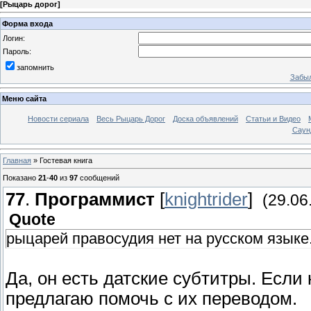
[
Рыцарь дорог
]
Форма входа
Логин:
Пароль:
запомнить
Забыл
Меню сайта
Новости сериала
Весь Рыцарь Дорог
Доска объявлений
Статьи и Видео
Саун
Главная
»
Гостевая книга
Показано
21
-
40
из
97
сообщений
77
.
Программист
[
knightrider
]
(29.06
Quote
рыцарей правосудия нет на русском языке
Да, он есть датские субтитры. Если
предлагаю помочь с их переводом.