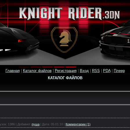
Главная
|
Каталог файлов
|
Регистрация
|
Вход
|
RSS
|
PDA
|
Плеер
КАТАЛОГ ФАЙЛОВ
узок:
1386
|
Добавил:
пуша
|
Дата:
05.01.10
|
Комментарии (1)