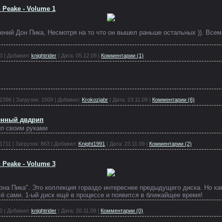
n Peake - Volume 1
ений Дон Пика, Несмотря на то что он вышел раньше остальных )). Всем 
0
|
Добавил:
knightrider
|
Дата:
05.12.09
|
Комментарии (1)
2396
|
Загрузок:
1509
|
Добавил:
Krokozjabr
|
Дата:
23.11.09
|
Комментарии (6)
венный двдрип
ип своим руками
1711
|
Загрузок:
863
|
Добавил:
Knight1991
|
Дата:
23.11.09
|
Комментарии (2)
n Peake - Volume 3
она Пика". Это коллекция гораздо интереснее предыдущего диска. Но как
сё сами. 1-ый диск ещё в процессе и появится в ближайщее время!
0
|
Добавил:
knightrider
|
Дата:
20.11.09
|
Комментарии (0)