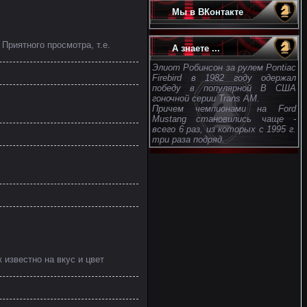
Мы в ВКонтакте
Приятного просмотра, т.е.
А знаете ...
Элиот Робинсон за рулем Pontiac
Firebird в 1982 году одержал
победу в популярной В США
гоночной серии Trans AM.
Причем чемпионами на Ford
Mustang становились чаще -
всего 6 раз, из которых с 1995 г.
три раза подряд.
 известно на вкус и цвет