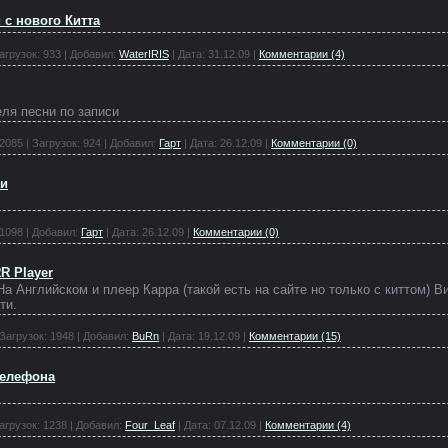
 с нового Китта
агрузок:
933
|
Добавил:
WaterIRIS
|
Дата:
31.12.09
|
Комментарии (4)
ля песни по записи
2085
|
Загрузок:
924
|
Добавил:
Гарт
|
Дата:
26.12.09
|
Комментарии (0)
ки
1098
|
Добавил:
Гарт
|
Дата:
26.12.09
|
Комментарии (0)
R Player
а Английском и плеер Карра (такой есть на сайте но только с киттом) В
ти.
Загрузок:
1948
|
Добавил:
BuRn
|
Дата:
19.12.09
|
Комментарии (15)
 телефона
агрузок:
1238
|
Добавил:
Four_Leaf
|
Дата:
07.12.09
|
Комментарии (4)