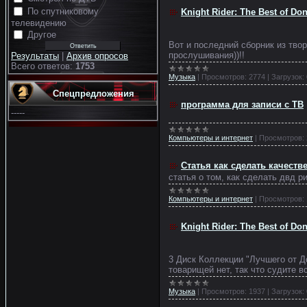
По спутниковому
Knight Rider: The Best of Do
телевидению
Другое
Вот и последний сборник из твор
прослушивания))!!
Результаты
|
Архив опросов
Всего ответов:
1753
Музыка
|
Просмотров:
2774
|
Загрузок:
Спецпредложения
программа для записи с ТВ
-----
Компьютеры и интернет
|
Просмотров:
Статья как сделать качест
статья о том, как сделать двд р
Компьютеры и интернет
|
Просмотров:
Knight Rider: The Best of Do
3 Диск Коллекции "Лучшего от Д
товарищей нет, так что судите в
Музыка
|
Просмотров:
1937
|
Загрузок: