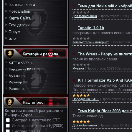
Гостевая книга
Тема для Nokia s40 с коброй
Фотоальбом
Для мобильника
|
Просмотров:
1969
|
З
Карта Сайта
Саундтреки
Tunatic_1.0.1b
Форум
программа для поиска исполните
Блог
Компьютеры и интернет
|
Просмотров:
The Wrens - Happy из пилот
Категории раздела
песня из пилотной серии
КИТТ и КАРР
[17]
Музыка
|
Просмотров:
2023
|
Загрузок:
Пародия на КИТТ
[7]
Музыка
[24]
KITT Simulator V2.5 And KAR
Игромир
[28]
Навороченый Симулятор Китта (Н
Разное
Полное описание в полной новос
[16]
Пародия на КИТТ
|
Просмотров:
4953
|
Наш опрос
Когда вы первый раз узнали о
Тема Knight Rider 2008 для
Рыцарь Дорог
Тема с новым рд
Смотрел в детстве по СТС
Для мобильника
|
Просмотров:
2734
|
З
Из интернет (только РД2008)
Смотрел по ДТВ