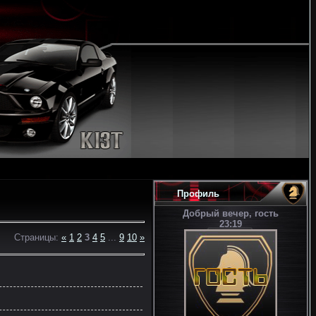
Профиль
Добрый вечер, гость
23:19
Страницы
:
«
1
2
3
4
5
...
9
10
»