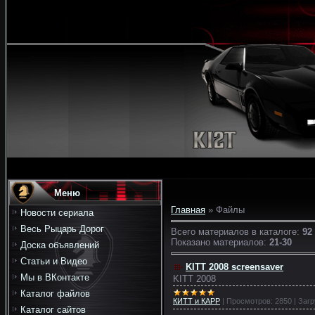
Меню
Главная
»
Файлы
Новости сериала
Весь Рыцарь Дорог
Всего материалов в каталоге
:
92
Показано материалов
:
21-30
Доска объявлений
Статьи и Видео
KITT 2008 screensaver
Мы в ВКонтакте
KITT 2008
Каталог файлов
КИТТ и КАРР
|
Просмотров:
2850
|
Загр
Каталог сайтов