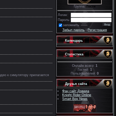
Группа:
Гости
Логин:
Пароль:
запомнить
Забыл пароль
|
Регистрация
Календарь
Статистика
Онлайн всего:
1
Гостей:
1
Пользователей:
0
идео к симулятору прилагается
Друзья сайта
Фан сайт Дэвида
Knight Rider Online
Smart Box News