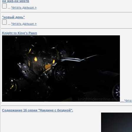
ни жив,ни мертв
...
Читать дальше »
"новый день"
...
Читать дальше »
Knight to King's Pawn
...
Чита
Содержание 16 серии "Наедине с бездной".