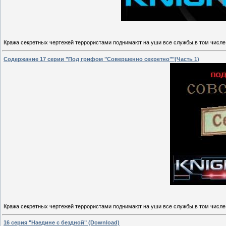
Кража секретных чертежей террористами поднимают на уши все службы,в том числе
Содержание 17 серии "Под грифом "Совершенно секретно""(Часть 1)
Кража секретных чертежей террористами поднимают на уши все службы,в том числ
16 серия "Наедине с бездной" (Download)