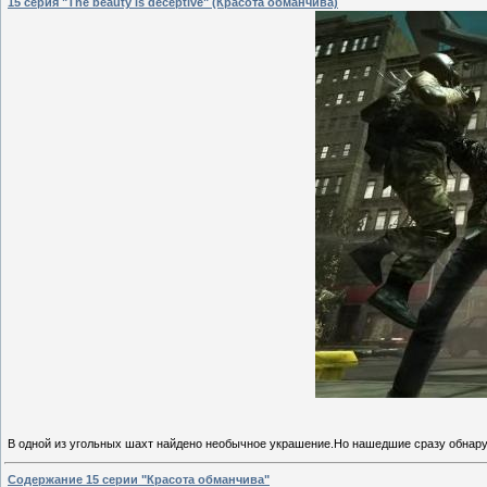
15 серия "The beauty is deceptive" (Красота обманчива)
В одной из угольных шахт найдено необычное украшение.Но нашедшие сразу обнар
Содержание 15 серии "Красота обманчива"