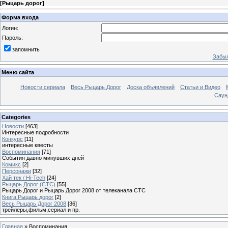
[
Рыцарь дорог
]
Форма входа
Логин:
Пароль:
запомнить
Забыл
Меню сайта
Новости сериала
Весь Рыцарь Дорог
Доска объявлений
Статьи и Видео
Саун
Categories
Новости
[463]
Интересные подробности
Конкурс
[11]
интересные квесты
Воспоминания
[71]
События давно минувших дней
Комикс
[2]
Персонажи
[32]
Хай тек / Hi-Tech
[24]
Рыцарь Дорог (СТС)
[55]
Рыцарь Дорог и Рыцарь Дорог 2008 от телеканала СТС
Книга Рыцарь дорог
[2]
Весь Рыцарь Дорог 2008
[36]
трейлеры,фильм,сериал и пр.
Главная
»
Воспоминания