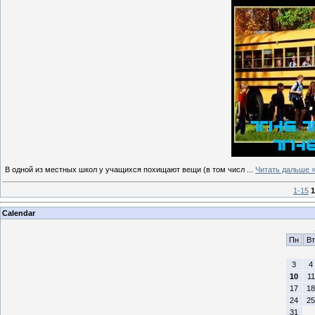
В одной из местных школ у учащихся похищают вещи (в том числ
...
Читать дальше 
1-15
1
Calendar
Пн
Вт
3
4
10
11
17
18
24
25
31