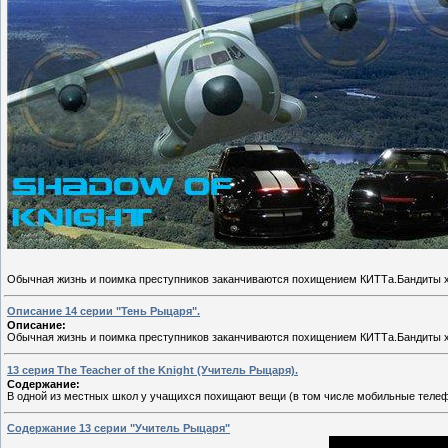
Обычная жизнь и поимка преступников заканчиваются похищением КИТТа.Бандиты х
Описание 14 серии "Тень Рыцаря".
Описание:
Обычная жизнь и поимка преступников заканчиваются похищением КИТТа.Бандиты хо
13 серия The Teacher of the Knight (Учитель Рыцаря).
Содержание:
В одной из местных школ у учащихся похищают вещи (в том числе мобильные телеф
Содержание 13 серии "Учитель Рыцаря"