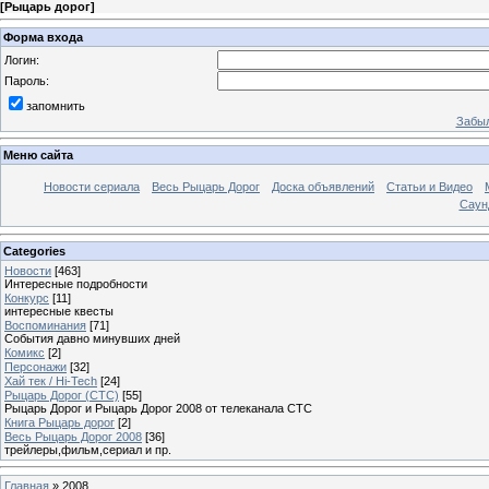
[
Рыцарь дорог
]
Форма входа
Логин:
Пароль:
запомнить
Забыл
Меню сайта
Новости сериала
Весь Рыцарь Дорог
Доска объявлений
Статьи и Видео
Саун
Categories
Новости
[463]
Интересные подробности
Конкурс
[11]
интересные квесты
Воспоминания
[71]
События давно минувших дней
Комикс
[2]
Персонажи
[32]
Хай тек / Hi-Tech
[24]
Рыцарь Дорог (СТС)
[55]
Рыцарь Дорог и Рыцарь Дорог 2008 от телеканала СТС
Книга Рыцарь дорог
[2]
Весь Рыцарь Дорог 2008
[36]
трейлеры,фильм,сериал и пр.
Главная
»
2008