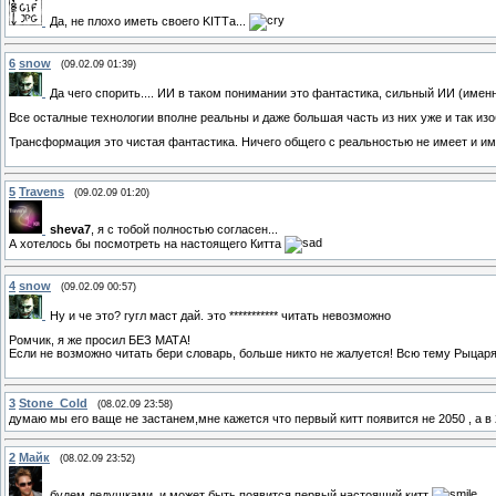
Да, не плохо иметь своего KITTа...
6
snow
(09.02.09 01:39)
Да чего спорить.... ИИ в таком понимании это фантастика, сильный ИИ (имен
Все осталные технологии вполне реальны и даже большая часть из них уже и так из
Трансформация это чистая фантастика. Ничего общего с реальностью не имеет и им
5
Travens
(09.02.09 01:20)
sheva7
, я с тобой полностью согласен...
А хотелось бы посмотреть на настоящего Китта
4
snow
(09.02.09 00:57)
Ну и че это? гугл маст дай. это *********** читать невозможно
Ромчик, я же просил БЕЗ МАТА!
Если не возможно читать бери словарь, больше никто не жалуется! Всю тему Рыцаря
3
Stone_Cold
(08.02.09 23:58)
думаю мы его ваще не застанем,мне кажется что первый китт появится не 2050 , а в 
2
Майк
(08.02.09 23:52)
будем дедушками, и может быть появится первый настоящий китт