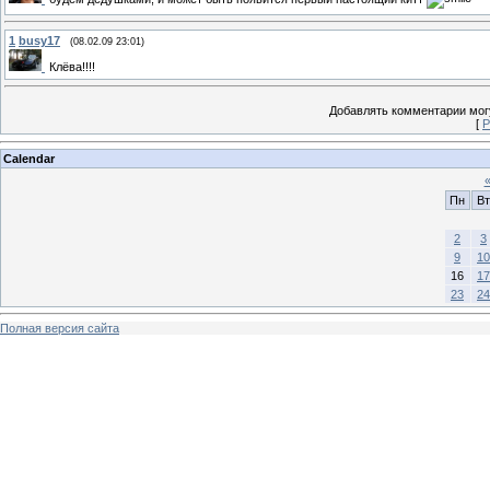
1
busy17
(08.02.09 23:01)
Клёва!!!!
Добавлять комментарии могу
[
Р
Calendar
Пн
Вт
2
3
9
10
16
17
23
24
Полная версия сайта