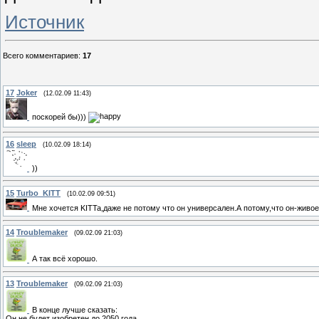
Источник
Всего комментариев
:
17
17
Joker
(12.02.09 11:43)
поскорей бы)))
16
sleep
(10.02.09 18:14)
))
15
Turbo_KITT
(10.02.09 09:51)
Мне хочется KITTa,даже не потому что он универсален.А потому,что он-живо
14
Troublemaker
(09.02.09 21:03)
А так всё хорошо.
13
Troublemaker
(09.02.09 21:03)
В конце лучше сказать:
Он не будет изобретен до 2050 года...