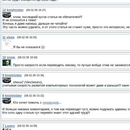
12
knightrider
(09.02.09 16:37)
snow, последний кусок статьи не обязателен!!!
И не относится к теме!
Хочешь я даже напишу, дальше не читайте!
Эту часть можно удалить, и от этого статья не станет хуже, просто это интересно, 
11
sleep
(09.02.09 16:05)
Я бы не отказался )))
10
snow
(09.02.09 16:04)
Просто напросто если переводить некому, то лучше вобще этим не заниматся.
9
knightrider
(09.02.09 15:36)
sheva7 (Vinchestro),
учитывая скорость развития компьютерных технологий может даже и раньше!!! нано-
8
knightrider
(09.02.09 15:32)
Кто хочет помочь с
переводом
...
И больше никаких коментариев, о том как переводит гугл, можно подумать админы эт
Кто хоть одну статью тут перевёл знает этот адский труд!!!
7
Lugos
(09.02.09 14:58)