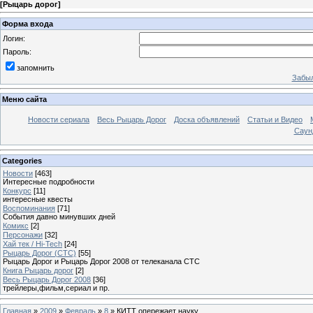
[
Рыцарь дорог
]
Форма входа
Логин:
Пароль:
запомнить
Забыл
Меню сайта
Новости сериала
Весь Рыцарь Дорог
Доска объявлений
Статьи и Видео
Саун
Categories
Новости
[463]
Интересные подробности
Конкурс
[11]
интересные квесты
Воспоминания
[71]
События давно минувших дней
Комикс
[2]
Персонажи
[32]
Хай тек / Hi-Tech
[24]
Рыцарь Дорог (СТС)
[55]
Рыцарь Дорог и Рыцарь Дорог 2008 от телеканала СТС
Книга Рыцарь дорог
[2]
Весь Рыцарь Дорог 2008
[36]
трейлеры,фильм,сериал и пр.
Главная
»
2009
»
Февраль
»
8
» КИТТ опережает науку