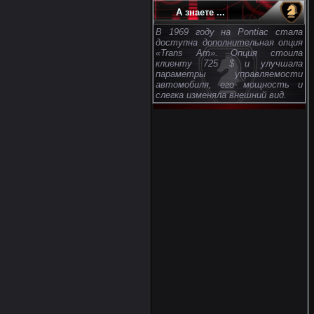
А знаете ...
В 1969 году на Pontiac стала
доступна дополнительная опция
«Trans Am». Опция стоила
клиенту 725 $ и улучшала
параметры управляемости
автомобиля, его мощность и
слегка изменяла внешний вид.