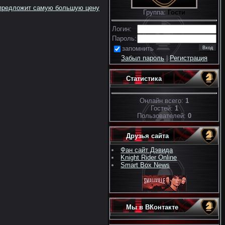
о предложит самую большую цену
Группа:
Гости
Логин:
Пароль:
запомнить
Забыл пароль
|
Регистрация
Статистика
Онлайн всего:
1
Гостей:
1
Пользователей:
0
Друзья сайта
Фан сайт Дэвида
Knight Rider Online
Smart Box News
Мы в ВКонтакте