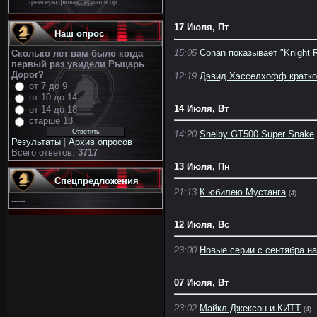
трейлеры,фильм,сериал и пр.
17 Июля, Пт
Наш опрос
15:05
Conan показывает "Knight 
Сколько лет вам было когда
первый раз увидели Рыцарь
Дорог?
12:19
Дэвид Хэсселхофф кратко
от 7 до 9
от 10 до 14
14 Июля, Вт
от 14 до 18
старше 18
14:20
Shelby GT500 Super Snake
Результаты
|
Архив опросов
Всего ответов:
3717
13 Июля, Пн
Спецпредложения
21:13
К юбилею Мустанга
(4)
-----
12 Июля, Вс
23:00
Новые серии с сентябра н
07 Июля, Вт
23:02
Майкл Джексон и КИТТ
(4)