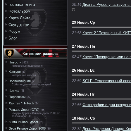
Гостевая книга
20:14
Дианна Руссо участвует в
(4)
Фотоальбом
Карта Сайта
29 Июля, Ср
Саундтреки
Форум
21:58
Квест 2 "Похищенный КИТТ
Блог
27 Июля, Пн
Категории раздела
02:47
Квест "Похищение или на в
Новости
[463]
Интересные подробности
26 Июля, Вс
Конкурс
[11]
интересные квесты
22:59
SCI-FI Телевизионный опро
Воспоминания
[71]
События давно минувших дней
Комикс
[2]
24 Июля, Пт
Персонажи
[32]
Хай тек / Hi-Tech
[24]
21:55
Фотографии с дня рожден
Рыцарь Дорог (СТС)
[55]
Рыцарь Дорог и Рыцарь Дорог 2008 от
телеканала СТС
18 Июля, Сб
Книга Рыцарь дорог
[2]
Весь Рыцарь Дорог 2008
22:32
День Рождения Дэвида Х
[36]