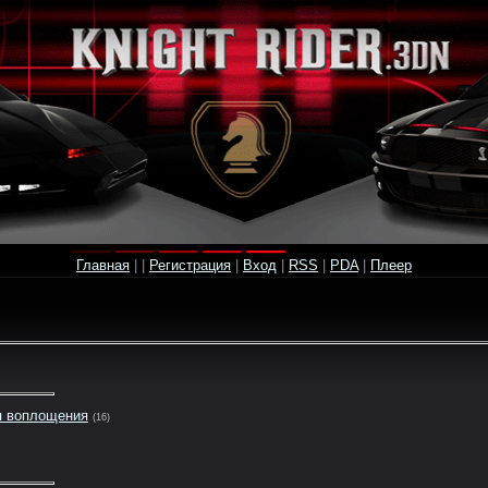
Главная
|
|
Регистрация
|
Вход
|
RSS
|
PDA
|
Плеер
я воплощения
(16)