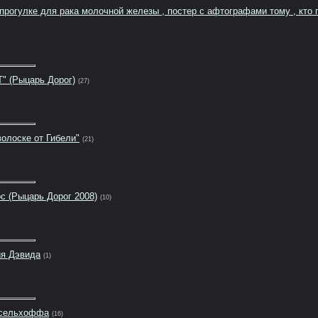
 прогулке для рака молочной железы , постер с афтографами тому , кт
" (Рыцарь Дорог)
(27)
олоске от Гибели"
(21)
с (Рыцарь Дорог 2008)
(10)
ия Дэвида
(1)
асельхоффа
(16)