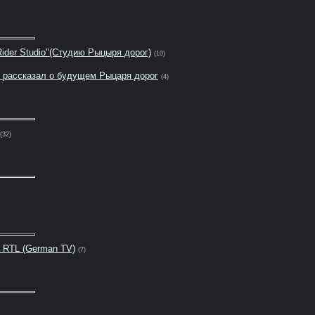
Rider Studio"(Студию Рыцыря дорог)
(10)
 рассказал о будущем Рыцаря дорог
(4)
(32)
а RTL (German TV)
(7)