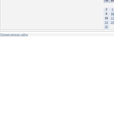
Пн
Вт
2
3
9
10
16
17
23
24
30
Полная версия сайта