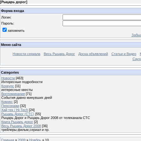
[
Рыцарь дорог
]
Форма входа
Логин:
Пароль:
запомнить
Забыл
Меню сайта
Новости сериала
Весь Рыцарь Дорог
Доска объявлений
Статьи и Видео
Саун
Categories
Новости
[463]
Интересные подробности
Конкурс
[11]
интересные квесты
Воспоминания
[71]
События давно минувших дней
Комикс
[2]
Персонажи
[32]
Хай тек / Hi-Tech
[24]
Рыцарь Дорог (СТС)
[55]
Рыцарь Дорог и Рыцарь Дорог 2008 от телеканала СТС
Книга Рыцарь дорог
[2]
Весь Рыцарь Дорог 2008
[36]
трейлеры,фильм,сериал и пр.
Главная
»
2009
»
Ноябрь
»
10