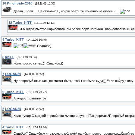
10
Knightrider2010
(14.11.09 10:59)
Даааа...Коля......Не обижайся , но рисовать ты конечно не умеешь....
12
Turbo_KITT
(14.11.09 12:13)
Я быстро-быстро нарисовал)Тем более верх ногами)Я нарисовал за 45 се
9
Turbo_KITT
(14.11.09 10:46)
Спасибо)
8
КИТТ
(14.11.09 09:36)
Коля,просто супер:)))Спасибо:))
7
LOGAN89
(14.11.09 00:56)
Ну попробуй отыскать,не может быть,чтобы не было куда)))Если найду,скину 
6
Turbo_KITT
(13.11.09 23:27)
А куда отправить-то?)
5
LOGAN89
(13.11.09 22:43)
Коля,супер!С каждой серией все лучше и лучше!Так держать!Попробуй отпра
4
Turbo_KITT
(13.11.09 19:34)
Ошибся))Спасибо.А я плюсики люблю))А ошибки-просто торопился...Какой ест