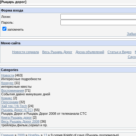
[
Рыцарь дорог
]
Форма входа
Логин:
Пароль:
запомнить
Забыл
Меню сайта
Новости сериала
Весь Рыцарь Дорог
Доска объявлений
Статьи и Видео
Саун
Categories
Новости
[463]
Интересные подробности
Конкурс
[11]
интересные квесты
Воспоминания
[71]
События давно минувших дней
Комикс
[2]
Персонажи
[32]
Хай тек / Hi-Tech
[24]
Рыцарь Дорог (СТС)
[55]
Рыцарь Дорог и Рыцарь Дорог 2008 от телеканала СТС
Книга Рыцарь дорог
[2]
Весь Рыцарь Дорог 2008
[36]
трейлеры,фильм,сериал и пр.
Главная
»
2009
»
Ноябрь
»
13
» 9 серия.Knight of cave (Рыцарь подземелья)