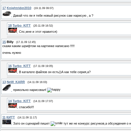
17
Knightrider2010
(19.11.09 09:07)
Давай что ли я тебе новый рисунок сам нарисую , а ?
18
Turbo_KITT
(20.11.09 16:52)
Спс,мне и этот нравится)
15
Billy
(17.11.09 12:45)
скажи каким шрифтом на картинке написано !!!!!
очень нужно
16
Turbo_KITT
(17.11.09 19:05)
В каталоге файлов он есть))А как тебе серия,а?
13
NeW_KARR
(14.11.09 16:03)
прикольно нарисовал!
14
Turbo_KITT
(14.11.09 17:07)
спасибо!!!
11
КИТТ
(14.11.09 11:17)
Зато он сценарий пишет
тут же не конкурс рисунков,а обсуждения о 