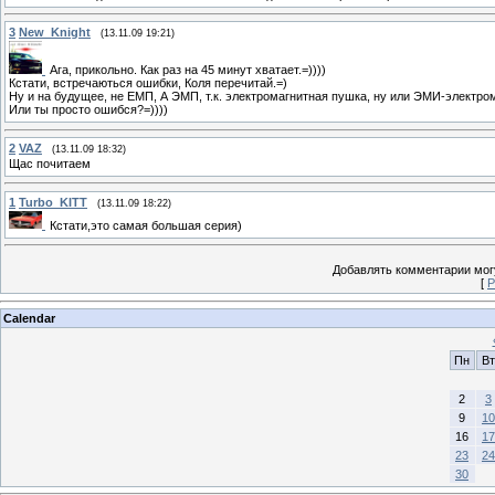
3
New_Knight
(13.11.09 19:21)
Ага, прикольно. Как раз на 45 минут хватает.=))))
Кстати, встречаються ошибки, Коля перечитай.=)
Ну и на будущее, не ЕМП, А ЭМП, т.к. электромагнитная пушка, ну или ЭМИ-электром
Или ты просто ошибся?=))))
2
VAZ
(13.11.09 18:32)
Щас почитаем
1
Turbo_KITT
(13.11.09 18:22)
Кстати,это самая большая серия)
Добавлять комментарии могу
[
Р
Calendar
Пн
Вт
2
3
9
10
16
17
23
24
30