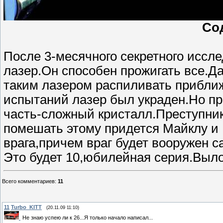
Со
После 3-месячного секретного иссл
лазер.Он способен прожигать все.Д
таким лазером распиливать прибли
испытаний лазер был украден.Но пр
часть-сложный кристалл.Преступника
помешать этому придется Майклу и 
врага,причем враг будет вооружен
Это будет 10,юбилейная серия.Выло
Всего комментариев
:
11
11
Turbo_KITT
(20.11.09 11:10)
Не знаю успею ли к 26...Я только начало написал...