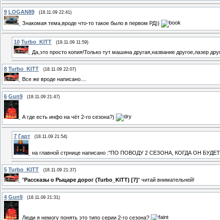
9
LOGAN89
(18.11.09 22:41)
Знакомая тема,вроде что-то такое было в первом РД))
10
Turbo_KITT
(19.11.09 11:59)
Да,это просто копия!Только тут машина другая,название другое,лазер дру
8
Turbo_KITT
(18.11.09 22:07)
Все же вроде написано....
6
Gun9
(18.11.09 21:47)
А где есть инфо на чёт 2-го сезона?)
7
Гарт
(18.11.09 21:54)
на главной стрнице написано :"ПО ПОВОДУ 2 СЕЗОНА, КОГДА ОН БУДЕ
5
Turbo_KITT
(18.11.09 21:37)
"
Рассказы о Рыцаре дорог (Turbo_KITT) [7]
" читай внимательней!
4
Gun9
(18.11.09 21:31)
Люди я немогу понять это типо серии 2-го сезона?