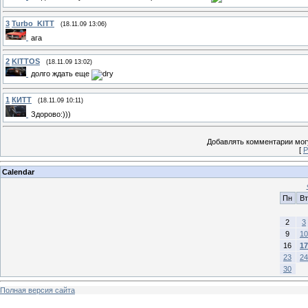
3
Turbo_KITT
(18.11.09 13:06)
ага
2
KITTOS
(18.11.09 13:02)
долго ждать еще
1
КИТТ
(18.11.09 10:11)
Здорово:)))
Добавлять комментарии могу
[
Р
Calendar
Пн
Вт
2
3
9
10
16
17
23
24
30
Полная версия сайта