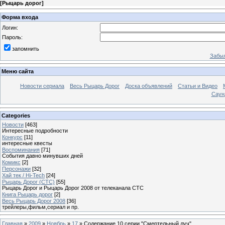
[
Рыцарь дорог
]
Форма входа
Логин:
Пароль:
запомнить
Забыл
Меню сайта
Новости сериала
Весь Рыцарь Дорог
Доска объявлений
Статьи и Видео
Саун
Categories
Новости
[463]
Интересные подробности
Конкурс
[11]
интересные квесты
Воспоминания
[71]
События давно минувших дней
Комикс
[2]
Персонажи
[32]
Хай тек / Hi-Tech
[24]
Рыцарь Дорог (СТС)
[55]
Рыцарь Дорог и Рыцарь Дорог 2008 от телеканала СТС
Книга Рыцарь дорог
[2]
Весь Рыцарь Дорог 2008
[36]
трейлеры,фильм,сериал и пр.
Главная
»
2009
»
Ноябрь
»
17
» Содержание 10 серии "Смертельный луч".