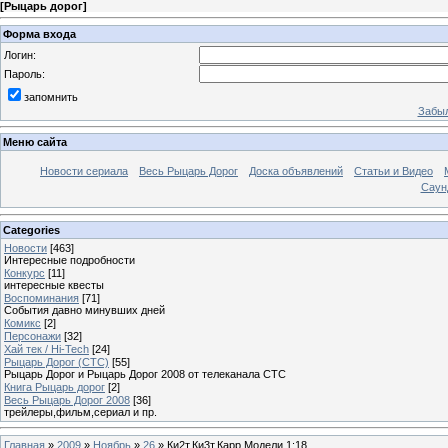
[
Рыцарь дорог
]
Форма входа
Логин:
Пароль:
запомнить
Забыл
Меню сайта
Новости сериала
Весь Рыцарь Дорог
Доска объявлений
Статьи и Видео
Саун
Categories
Новости
[463]
Интересные подробности
Конкурс
[11]
интересные квесты
Воспоминания
[71]
События давно минувших дней
Комикс
[2]
Персонажи
[32]
Хай тек / Hi-Tech
[24]
Рыцарь Дорог (СТС)
[55]
Рыцарь Дорог и Рыцарь Дорог 2008 от телеканала СТС
Книга Рыцарь дорог
[2]
Весь Рыцарь Дорог 2008
[36]
трейлеры,фильм,сериал и пр.
Главная
»
2009
»
Ноябрь
»
26
» Ки2т,Ки3т,Карр.Модели 1:18.