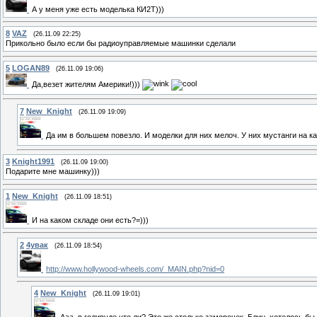
А у меня уже есть моделька КИ2Т)))
8
VAZ
(26.11.09 22:25)
Прикольно было если бы радиоуправляемые машинки сделали
5
LOGAN89
(26.11.09 19:06)
Да,везет жителям Америки!)))
7
New_Knight
(26.11.09 19:09)
Да им в большем повезло. И моделки для них мелоч. У них мустанги на к
3
Knight1991
(26.11.09 19:00)
Подарите мне машинку)))
1
New_Knight
(26.11.09 18:51)
И на каком складе они есть?=)))
2
4увак
(26.11.09 18:54)
http://www.hollywood-wheels.com/_MAIN.php?nid=0
4
New_Knight
(26.11.09 19:01)