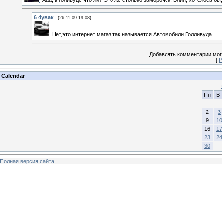
Ааа, в голивуде что ли? Это же столько заморочек. Блин, хотелось бы,
6
4увак
(26.11.09 19:08)
Нет,это интернет магаз так называется Автомобили Голливуда
Добавлять комментарии могу
[
Р
Calendar
Пн
Вт
2
3
9
10
16
17
23
24
30
Полная версия сайта