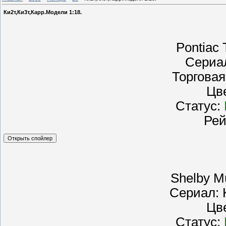
Ки2т,Ки3т,Карр.Модели 1:18.
Pontiac 
Сериал
Торговая
Цв
Статус:
Рей
Shelby 
Сериал: K
Цв
Статус: