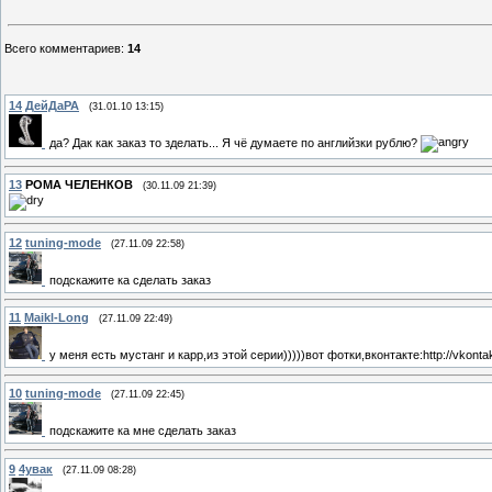
Всего комментариев
:
14
14
ДейДаРА
(31.01.10 13:15)
да? Дак как заказ то зделать... Я чё думаете по английзки рублю?
13
РОМА ЧЕЛЕНКОВ
(30.11.09 21:39)
12
tuning-mode
(27.11.09 22:58)
подскажите ка сделать заказ
11
Maikl-Long
(27.11.09 22:49)
у меня есть мустанг и карр,из этой серии)))))вот фотки,вконтакте:http://vkon
10
tuning-mode
(27.11.09 22:45)
подскажите ка мне сделать заказ
9
4увак
(27.11.09 08:28)