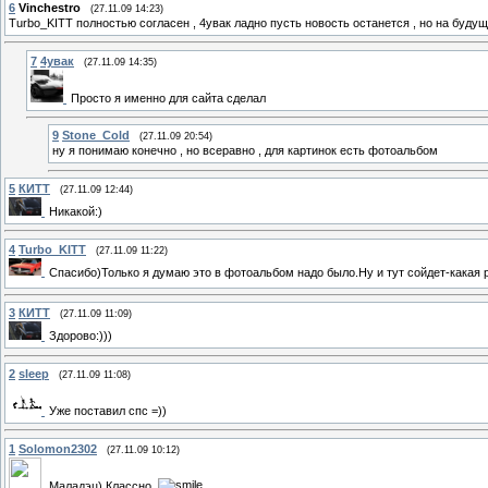
6
Vinchestro
(27.11.09 14:23)
Turbo_KITT полностью согласен , 4увак ладно пусть новость останется , но на будуще
7
4увак
(27.11.09 14:35)
Просто я именно для сайта сделал
9
Stone_Cold
(27.11.09 20:54)
ну я понимаю конечно , но всеравно , для картинок есть фотоальбом
5
КИТТ
(27.11.09 12:44)
Никакой:)
4
Turbo_KITT
(27.11.09 11:22)
Спасибо)Только я думаю это в фотоальбом надо было.Ну и тут сойдет-какая
3
КИТТ
(27.11.09 11:09)
Здорово:)))
2
sleep
(27.11.09 11:08)
Уже поставил спс =))
1
Solomon2302
(27.11.09 10:12)
Маладэц) Классно.