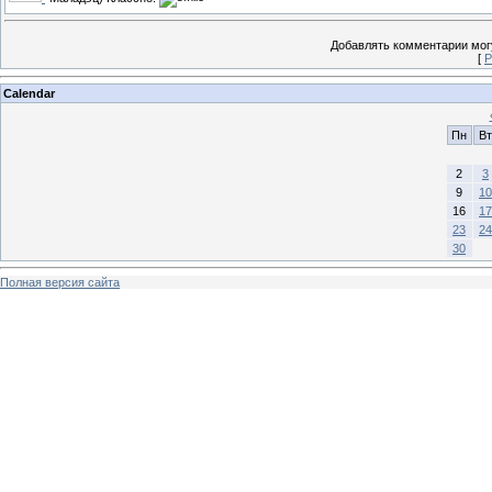
Добавлять комментарии могу
[
Р
Calendar
Пн
Вт
2
3
9
10
16
17
23
24
30
Полная версия сайта