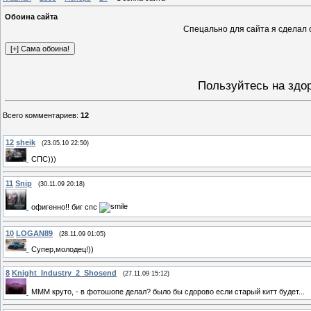
Обоина сайта
Спецально для сайта я сделал 
Пользуйтесь на здо
Всего комментариев
:
12
12
sheik
(23.05.10 22:50)
СПС)))
11
Snip
(30.11.09 20:18)
офигенно!! биг спс
10
LOGAN89
(28.11.09 01:05)
Cупер,молодец!))
8
Knight_Industry_2_Shosend
(27.11.09 15:12)
МММ круто, - в фотошопе делал? было бы сдорово если старый китт будет...