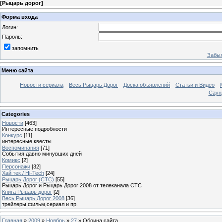
[
Рыцарь дорог
]
Форма входа
Логин:
Пароль:
запомнить
Забыл
Меню сайта
Новости сериала
Весь Рыцарь Дорог
Доска объявлений
Статьи и Видео
Саун
Categories
Новости
[463]
Интересные подробности
Конкурс
[11]
интересные квесты
Воспоминания
[71]
События давно минувших дней
Комикс
[2]
Персонажи
[32]
Хай тек / Hi-Tech
[24]
Рыцарь Дорог (СТС)
[55]
Рыцарь Дорог и Рыцарь Дорог 2008 от телеканала СТС
Книга Рыцарь дорог
[2]
Весь Рыцарь Дорог 2008
[36]
трейлеры,фильм,сериал и пр.
Главная
»
2009
»
Ноябрь
»
27
» Обоина сайта