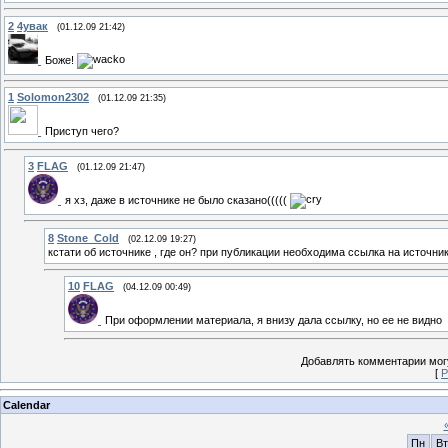
2
4увак
(01.12.09 21:42)
Боже!
1
Solomon2302
(01.12.09 21:35)
Приступ чего?
3
FLAG
(01.12.09 21:47)
я хз, даже в источнике не было сказано(((((
8
Stone_Cold
(02.12.09 19:27)
кстати об источнике , где он? при публикации необходима ссылка на источни
10
FLAG
(04.12.09 00:49)
При оформлении материала, я внизу дала ссылку, но ее не видно
Добавлять комментарии могу
[
Р
Calendar
Пн
Вт