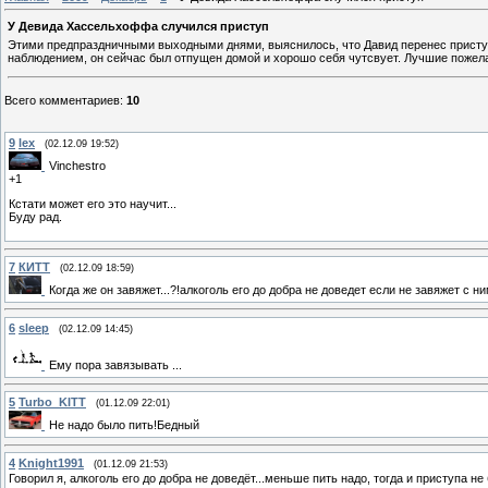
У Девида Хассельхоффа случился приступ
Этими предпраздничными выходными днями, выяснилось, что Давид перенес приступ и
наблюдением, он сейчас был отпущен домой и хорошо себя чутсвует. Лучшие пожелани
Всего комментариев
:
10
9
lex
(02.12.09 19:52)
Vinchestro
+1
Кстати может его это научит...
Буду рад.
7
КИТТ
(02.12.09 18:59)
Когда же он завяжет...?!алкоголь его до добра не доведет если не завяжет с ним
6
sleep
(02.12.09 14:45)
Ему пора завязывать ...
5
Turbo_KITT
(01.12.09 22:01)
Не надо было пить!Бедный
4
Knight1991
(01.12.09 21:53)
Говорил я, алкоголь его до добра не доведёт...меньше пить надо, тогда и приступа не