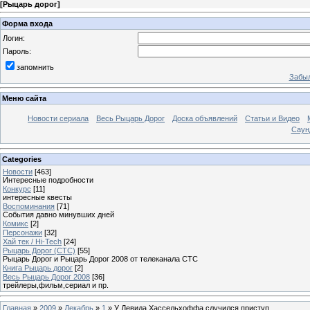
[
Рыцарь дорог
]
Форма входа
Логин:
Пароль:
запомнить
Забыл
Меню сайта
Новости сериала
Весь Рыцарь Дорог
Доска объявлений
Статьи и Видео
Саун
Categories
Новости
[463]
Интересные подробности
Конкурс
[11]
интересные квесты
Воспоминания
[71]
События давно минувших дней
Комикс
[2]
Персонажи
[32]
Хай тек / Hi-Tech
[24]
Рыцарь Дорог (СТС)
[55]
Рыцарь Дорог и Рыцарь Дорог 2008 от телеканала СТС
Книга Рыцарь дорог
[2]
Весь Рыцарь Дорог 2008
[36]
трейлеры,фильм,сериал и пр.
Главная
»
2009
»
Декабрь
»
1
» У Девида Хассельхоффа случился приступ