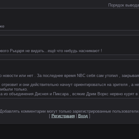
Порядок вывода
оже
ового Рыцаря не видать...ещё что нибудь наснимают !
о новости или нет . За последнее время NBC себя сам утопил , закрыва
 отрезвит и они действительно начнут ориентироваться на зрителя , а н
рибыли только.
 из объединения Диснея и Пиксара , всякие Дрим Воркс нервно курят в 
Добавлять комментарии могут только зарегистрированные пользователи
[
Регистрация
|
Вход
]