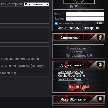
 комментариев:
Группа:
Гости
Логин:
Пароль:
запомнить
Забыл пароль
|
Регистрация
Статистика
Онлайн всего:
1
Гостей:
1
Пользователей:
0
я хорошие сериалы и теряя
Друзья сайта
е на мнение критиков (зачастую
Фан сайт Дэвида
сторонке ))
Knight Rider Online
Smart Box News
.
Мы в ВКонтакте