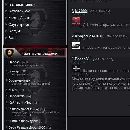
Гостевая книга
3
KI2000
Фотоальбом
(10.01.10 09:12)
0
Карта Сайта
И Терминатора кажисть т
Саундтреки
Форум
2
Knightrider2010
(16.12.09 07:31)
Блог
0
Наверняка теперь точно н
Категории раздела
1
Baeza81
(10.12.09 13:18)
Новости
[463]
0
Интересные подробности
Даже не знаю ,хорошие эт
Конкурс
[11]
зрителей .
интересные квесты
Может эта сделка наконец -то их
Воспоминания
[71]
купленное ) и не на получение п
События давно минувших дней
Посмотрите какая команда вышла
Комикс
[2]
Персонажи
[32]
Хай тек / Hi-Tech
[24]
Рыцарь Дорог (СТС)
[55]
Рыцарь Дорог и Рыцарь Дорог 2008 от
телеканала СТС
Книга Рыцарь дорог
[2]
Весь Рыцарь Дорог 2008
[36]