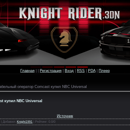
Главная
|
|
Регистрация
|
Вход
|
RSS
|
PDA
|
Плеер
абельный оператор Comcast купил NBC Universal
t купил NBC Universal
Источник
 |
Добавил
:
Knight1991
|
Рейтинг
:
0.0
/
0