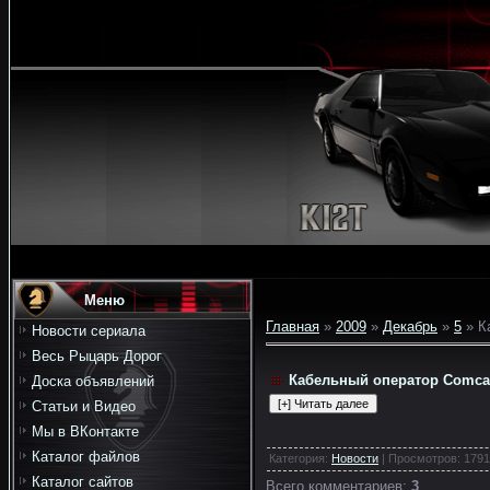
Меню
Главная
»
2009
»
Декабрь
»
5
» К
Новости сериала
Весь Рыцарь Дорог
Кабельный оператор Comcas
Доска объявлений
Статьи и Видео
Мы в ВКонтакте
Каталог файлов
Категория
:
Новости
|
Просмотров
: 1791
Каталог сайтов
Всего комментариев
:
3