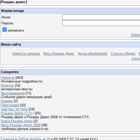
[
Рыцарь дорог
]
Форма входа
Логин:
Пароль:
запомнить
Забыл
Меню сайта
Новости сериала
Весь Рыцарь Дорог
Доска объявлений
Статьи и Видео
Саун
Categories
Новости
[463]
Интересные подробности
Конкурс
[11]
интересные квесты
Воспоминания
[71]
События давно минувших дней
Комикс
[2]
Персонажи
[32]
Хай тек / Hi-Tech
[24]
Рыцарь Дорог (СТС)
[55]
Рыцарь Дорог и Рыцарь Дорог 2008 от телеканала СТС
Книга Рыцарь дорог
[2]
Весь Рыцарь Дорог 2008
[36]
трейлеры,фильм,сериал и пр.
Главная
»
2009
»
Декабрь
»
18
» РД 2008 СТС 13 серия FULL