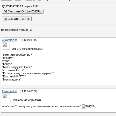
РД 2008 СТС 13 серия FULL
Всего комментариев
:
3
3
loveisKitt
(19.12.09 00:15)
вот это тож прикольно))
"кому это сообщение?"
"никому"
*удар*
"Кому?"
"Моей подружке Саре"
"кто такой Китт?"
"Если я скажу ты снова меня удариш)"
"Кто такой КиТТ?"
"Моя машина"
2
loveisKitt
(19.12.09 00:09)
Прикольная серия!))))
особенно "Я вижу вы уже познакомились с моей машиной!"