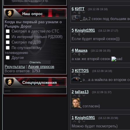
трейлеры,фильм,сериал и пр.
6
КИТТ
(19.12.09 19:16)
0
Наш опрос
Да,2 сезон под большим в
Когда вы первый раз узнали о
Рыцарь Дорог
5
Knight1991
Смотрел в детстве по СТС
(19.12.09 17:17)
0
Из интернет (только РД2008)
Если будет второй сезон)))
Смотрел по ДТВ
По спутниковому
4
Машка
(19.12.09 16:35)
телевидению
0
Другое
а как же второй сезон
Результаты
|
Архив опросов
3
KITTOS
Всего ответов:
1753
(19.12.09 14:16)
0
э...а а майкла во втором 
Спецпредложения
-----
2
tallas13
(19.12.09 11:37)
0
согласен)
1
Knight1991
(18.12.09 23:56)
0
Можно будет посмотреть)