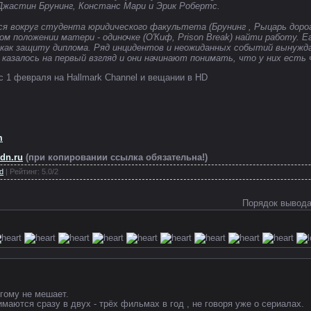
 Джастин Брунинг, Констанс Мари и Эрик Робертс.
 вокруг студента юридического факультета (Брунинг , Рыцарь дорог
м положении матери - одиночке (О'Киф, Prison Break) найти работу. Е
 как защиту диплома. Ряд инцидентов и неожиданных событий вынужда
м казалось на первый взгляд и они начинают понимать, что у них есть
 1 февраля на Hallmark Channel и вещании в HD
m
3dn.ru
(при копировании ссылка обязательна!)
d
|
Рейтинг
:
5.0
/
2
Порядок вывода
угому не мешает.
маются сразу в двух - трёх фильмах в год , не говоря уже о сериалах.