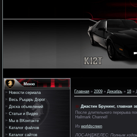
Меню
Главная
»
2009
»
Декабрь
»
18
» Д
Новости сериала
Весь Рыцарь Дорог
Джастин Брунинг, главная зв
Доска объявлений
После длительного перерыва поя
Статьи и Видео
Hallmark Channel!
Мы в ВКонтакте
Из
worldscreen
Каталог файлов
Каталог сайтов
ЛОС-АНДЖЕЛЕС: Полным ходом ид