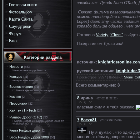
звезды как: Джоди Линн О'Киф,
Гостевая книга
Сюжет фильма разворачивается
Фотоальбом
помочь находящейся в невыгодно
Карта Сайта
Lopez) дает эту часть задания
гораздо больше общего , чем и
Саундтреки
Форум
Согласно
Variety
"Class"
выйдет с
Блог
Поздравляем Джастина!
Категории раздела
источник:
knightrideronline.co
Новости
[463]
русский источник:
knightrider.
Интересные подробности
Конкурс
[11]
Просмотров
: 2557 |
Добавил
:
Stone_Col
интересные квесты
Всего комментариев
:
8
Воспоминания
[71]
События давно минувших дней
Комикс
[2]
8
ирина
(07.02.11 22:21)
0
Персонажи
[32]
класныи филм я тебя обажаю
Хай тек / Hi-Tech
[24]
Рыцарь Дорог (СТС)
[55]
7
Baeza81
(20.12.09 15:09)
Рыцарь Дорог и Рыцарь Дорог 2008 от
0
телеканала СТС
Книга Рыцарь дорог
[2]
Ну я думаю , что одно др
многие актёры одновременно сни
Весь Рыцарь Дорог 2008
[36]