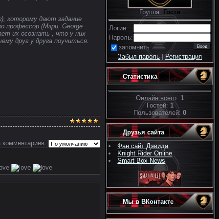
Группа:
Гости
), которому дают задание
го профессор (Мэри, George
Логин:
ет их осознать , что у них
Пароль:
 чему
друг у друга
поучиться.
запомнить
Забыл пароль
|
Регистрация
Статистика
Онлайн всего:
1
Гостей:
1
Пользователей:
0
Друзья сайта
 комментариев:
Фан сайт Дэвида
Knight Rider Online
Smart Box News
Мы в ВКонтакте