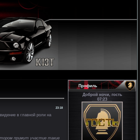
Профиль
Доброй ночи, гость
07:23
23:18
видение в главной роли на
котором примут участие такие