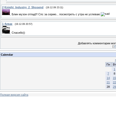
2
Knight_Industry_2_Shosend
(19.12.09 23:11)
Блин музон отпад!!! Спс за серию... посмотреть с утра не успеваю
1
4увак
(19.12.09 20:57)
Спасибо))
Добавлять комментарии могу
[
Р
Calendar
Пн
Вт
1
7
8
14
15
21
22
28
29
Полная версия сайта