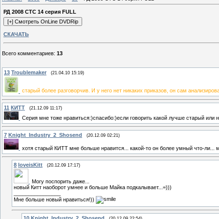
РД 2008 СТС 14 серия FULL
СКАЧАТЬ
Всего комментариев
:
13
13
Troublemaker
(21.04.10 15:19)
старый более разговорчив. И у него нет никаких приказов, он сам анализиров
11
КИТТ
(21.12.09 11:17)
Серия мне тоже нравиться:)спасибо:)если говорить какой лучше старый или 
7
Knight_Industry_2_Shosend
(20.12.09 02:21)
хотя старый КИТТ мне больше нравится... какой-то он более умный что-ли... 
8
loveisKitt
(20.12.09 17:17)
Могу поспорить даже...
новый Китт наоборот умнее и больше Майка подкалывает...=)))
________________
Мне больше новый нравиться!))
10
Knight_Industry_2_Shosend
(20.12.09 22:54)