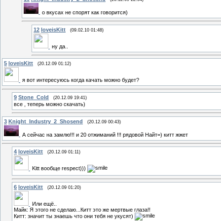
о вкусах не спорят как говорится)
12
loveisKitt
(09.02.10 01:48)
ну да..
5
loveisKitt
(20.12.09 01:12)
я вот интересуюсь когда качать можно будет?
9
Stone_Cold
(20.12.09 19:41)
все , теперь можно скачать)
3
Knight_Industry_2_Shosend
(20.12.09 00:43)
А сейчас на замлю!!! и 20 отжиманий !!! рядовой Найт=) китт жжет
4
loveisKitt
(20.12.09 01:11)
Kitt вообще respect)))
6
loveisKitt
(20.12.09 01:20)
Или ещё..
Майк: Я этого не сделаю...Китт это же мертвые глаза!!
Китт: значит ты знаешь что они тебя не укусят)