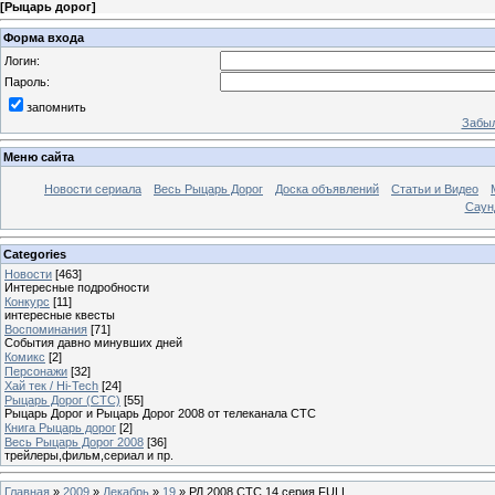
[
Рыцарь дорог
]
Форма входа
Логин:
Пароль:
запомнить
Забыл
Меню сайта
Новости сериала
Весь Рыцарь Дорог
Доска объявлений
Статьи и Видео
Саун
Categories
Новости
[463]
Интересные подробности
Конкурс
[11]
интересные квесты
Воспоминания
[71]
События давно минувших дней
Комикс
[2]
Персонажи
[32]
Хай тек / Hi-Tech
[24]
Рыцарь Дорог (СТС)
[55]
Рыцарь Дорог и Рыцарь Дорог 2008 от телеканала СТС
Книга Рыцарь дорог
[2]
Весь Рыцарь Дорог 2008
[36]
трейлеры,фильм,сериал и пр.
Главная
»
2009
»
Декабрь
»
19
» РД 2008 СТС 14 серия FULL