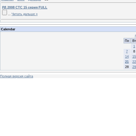
РД 2008 СТС 15 серия FULL
...
Читать дальше »
Calendar
Пн
Вт
1
7
8
14
15
21
22
28
29
Полная версия сайта