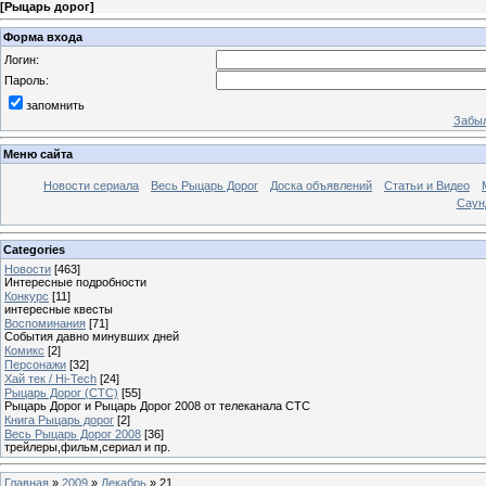
[
Рыцарь дорог
]
Форма входа
Логин:
Пароль:
запомнить
Забыл
Меню сайта
Новости сериала
Весь Рыцарь Дорог
Доска объявлений
Статьи и Видео
Саун
Categories
Новости
[463]
Интересные подробности
Конкурс
[11]
интересные квесты
Воспоминания
[71]
События давно минувших дней
Комикс
[2]
Персонажи
[32]
Хай тек / Hi-Tech
[24]
Рыцарь Дорог (СТС)
[55]
Рыцарь Дорог и Рыцарь Дорог 2008 от телеканала СТС
Книга Рыцарь дорог
[2]
Весь Рыцарь Дорог 2008
[36]
трейлеры,фильм,сериал и пр.
Главная
»
2009
»
Декабрь
»
21