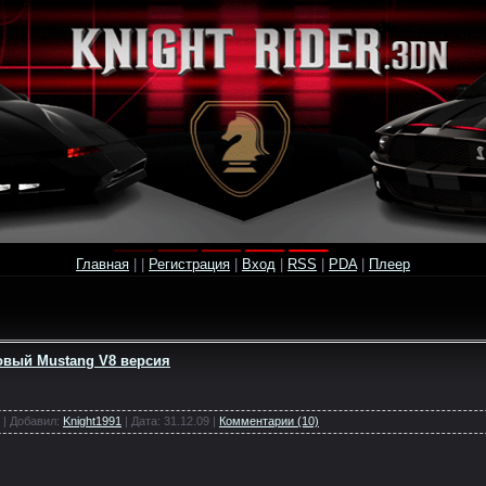
Главная
|
|
Регистрация
|
Вход
|
RSS
|
PDA
|
Плеер
овый Mustang V8 версия
 | Добавил:
Knight1991
| Дата:
31.12.09
|
Комментарии (10)