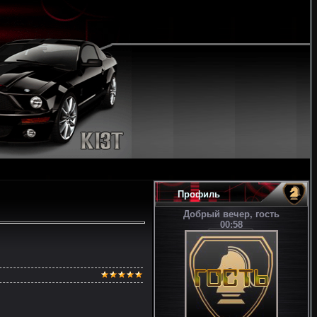
Профиль
Добрый вечер, гость
00:58