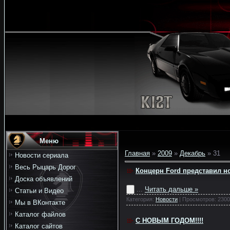
Меню
Главная
»
2009
»
Декабрь
»
31
Новости сериала
Весь Рыцарь Дорог
Концерн Ford представил н
Доска объявлений
...
Читать дальше »
Статьи и Видео
Категория:
Новости
| Просмотров: 2300
Мы в ВКонтакте
Каталог файлов
С НОВЫМ ГОДОМ!!!!
Каталог сайтов