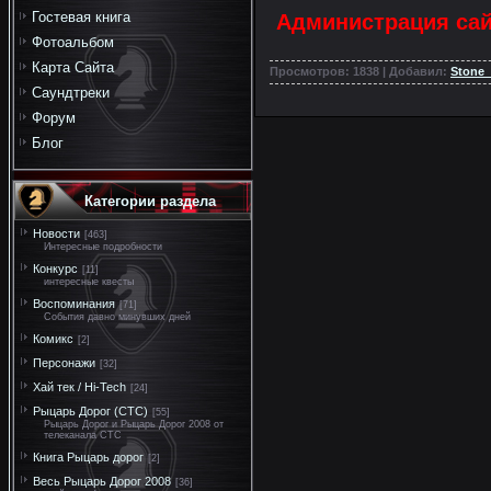
Гостевая книга
Администрация сай
Фотоальбом
Карта Сайта
Просмотров: 1838 | Добавил:
Stone
Саундтреки
Форум
Блог
Категории раздела
Новости
[463]
Интересные подробности
Конкурс
[11]
интересные квесты
Воспоминания
[71]
События давно минувших дней
Комикс
[2]
Персонажи
[32]
Хай тек / Hi-Tech
[24]
Рыцарь Дорог (СТС)
[55]
Рыцарь Дорог и Рыцарь Дорог 2008 от
телеканала СТС
Книга Рыцарь дорог
[2]
Весь Рыцарь Дорог 2008
[36]