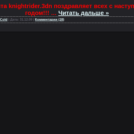
та knightrider.3dn поздравляет всех с наст
годом!!!
...
Читать дальше »
_Cold
| Дата:
31.12.09
|
Комментарии (28)