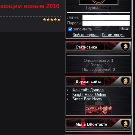
упающим новым 2010
Группа:
Гости
Логин:
Пароль:
запомнить
Забыл пароль
|
Регистрация
Статистика
Онлайн всего:
1
Гостей:
1
Пользователей:
0
Друзья сайта
Фан сайт Дэвида
Knight Rider Online
Smart Box News
Мы в ВКонтакте