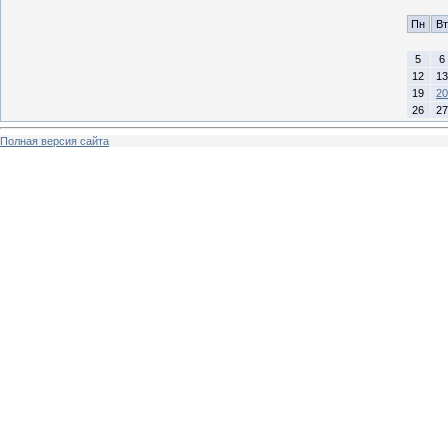
Пн
Вт
5
6
12
13
19
20
26
27
Полная версия сайта