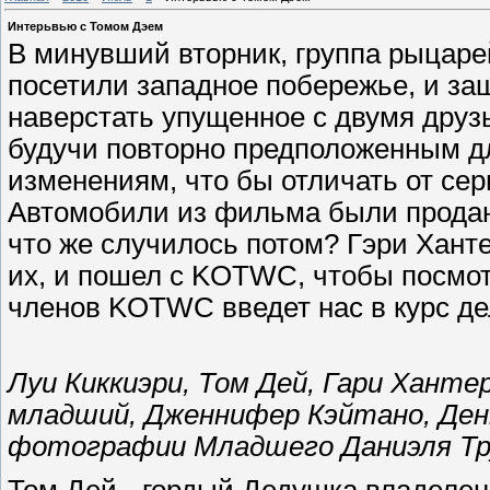
Интерьвью с Томом Дэем
В минувший вторник, группа рыцаре
посетили западное побережье, и за
наверстать упущенное с двумя друз
будучи повторно предположенным д
изменениям, что бы отличать от се
Автомобили из фильма были проданы
что же случилось потом? Гэри Хант
их, и пошел с KOTWC, чтобы посмоте
членов KOTWC введет нас в курс де
Луи Киккиэри, Том Дей, Гари Ханте
младший, Дженнифер Кэйтано, Денн
фотографии Младшего Даниэля Тр
Том Дей - гордый Дедушка,владелец