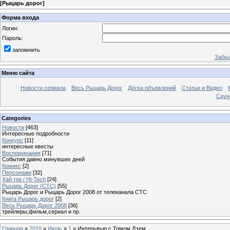
[
Рыцарь дорог
]
Форма входа
Логин:
Пароль:
запомнить
Забыл
Меню сайта
Новости сериала
Весь Рыцарь Дорог
Доска объявлений
Статьи и Видео
Саун
Categories
Новости
[463]
Интересные подробности
Конкурс
[11]
интересные квесты
Воспоминания
[71]
События давно минувших дней
Комикс
[2]
Персонажи
[32]
Хай тек / Hi-Tech
[24]
Рыцарь Дорог (СТС)
[55]
Рыцарь Дорог и Рыцарь Дорог 2008 от телеканала СТС
Книга Рыцарь дорог
[2]
Весь Рыцарь Дорог 2008
[36]
трейлеры,фильм,сериал и пр.
Главная
»
2010
»
Июль
»
1
» Интерьвью с Томом Дэем