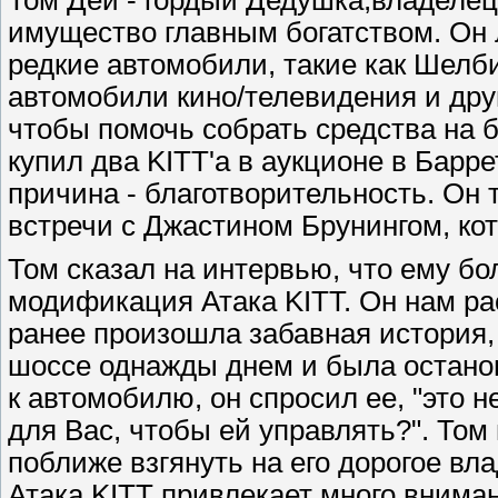
имущество главным богатством. Он 
редкие автомобили, такие как Шелби
автомобили кино/телевидения и дру
чтобы помочь собрать средства на 
купил два KITT'а в аукционе в Барр
причина - благотворительность. Он
встречи с Джастином Брунингом, кот
Том сказал на интервью, что ему бо
модификация Атака KITT. Он нам ра
ранее произошла забавная история, 
шоссе однажды днем и была остано
к автомобилю, он спросил ее, "это
для Вас, чтобы ей управлять?". Том
поближе взгянуть на его дорогое вла
Атака KITT привлекает много вниман