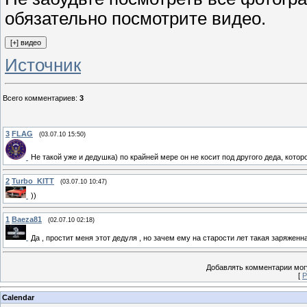
обязательно посмотрите видео.
Источник
Всего комментариев
:
3
3
FLAG
(03.07.10 15:50)
Не такой уже и дедушка) по крайней мере он не косит под другого деда, кото
2
Turbo_KITT
(03.07.10 10:47)
))
1
Baeza81
(02.07.10 02:18)
Да , простит меня этот дедуля , но зачем ему на старости лет такая заряженн
Добавлять комментарии могу
[
Р
Calendar