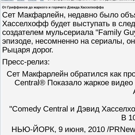
От Гриффинов до жаркого и горячего Дэвида Хасселхоффа
Сет Макфарлейн, недавно было объ
Хасселхофф будет выступать в сле
создателем мульсериала "Family Gu
эпизоде, несомненно на сериалы, 
Рыцаря дорог.
Пресс-релиз:
Сет Макфарлейн обратился как п
Central® Показало жаркое видео
"Comedy Central и Дэвид Хасселх
В 1
НЬЮ-ЙОРК, 9 июня, 2010 /PRNew