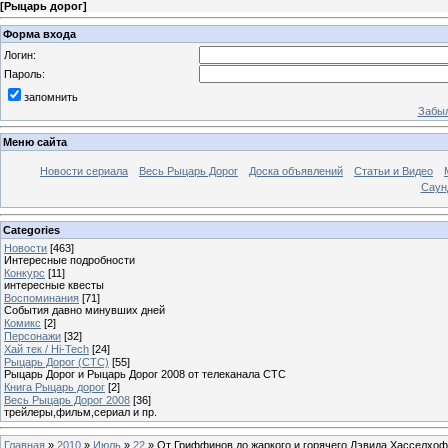
[
Рыцарь дорог
]
Форма входа
Логин:
Пароль:
запомнить
Забыл
Меню сайта
Новости сериала
Весь Рыцарь Дорог
Доска объявлений
Статьи и Видео
Саун
Categories
Новости
[463]
Интересные подробности
Конкурс
[11]
интересные квесты
Воспоминания
[71]
События давно минувших дней
Комикс
[2]
Персонажи
[32]
Хай тек / Hi-Tech
[24]
Рыцарь Дорог (СТС)
[55]
Рыцарь Дорог и Рыцарь Дорог 2008 от телеканала СТС
Книга Рыцарь дорог
[2]
Весь Рыцарь Дорог 2008
[36]
трейлеры,фильм,сериал и пр.
Главная
»
2010
»
Июль
»
22
» От Гриффинов до жаркого и горячего Дэвида Хасселхо