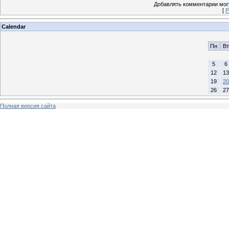
Добавлять комментарии могу
[
Р
Calendar
Пн
Вт
5
6
12
13
19
20
26
27
Полная версия сайта