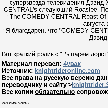
суперзвезда телевидения Дэвид
CENTRAL’s следующий Roastee. Пок
“The COMEDY CENTRAL Roast Of Dav
августа 
“Я благодарен, что "COMEDY CENTR
Дэвид
Вот краткий ролик с "Рыцарем дорог"
Материал перевел:
4увак
Источник:
knightrideronline.com
Все права на русскую версию да
переводчику и сайту >
knightrider.
Все копии
обязательно
сопровожд
Всего комментариев
:
0