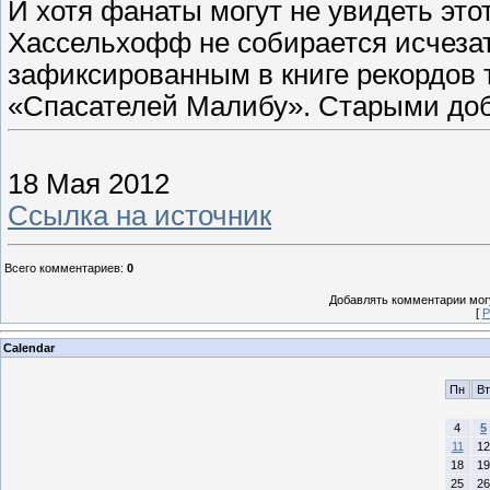
И хотя фанаты могут не увидеть это
Хассельхофф не собирается исчезат
зафиксированным в книге рекордов 
«Спасателей Малибу». Старыми до
18 Мая 2012
Ссылка на источник
Всего комментариев
:
0
Добавлять комментарии могу
[
Р
Calendar
Пн
Вт
4
5
11
12
18
19
25
26