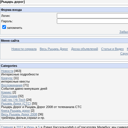
[
Рыцарь дорог
]
Форма входа
Логин:
Пароль:
запомнить
Забыл
Меню сайта
Новости сериала
Весь Рыцарь Дорог
Доска объявлений
Статьи и Видео
Саун
Categories
Новости
[463]
Интересные подробности
Конкурс
[11]
интересные квесты
Воспоминания
[71]
События давно минувших дней
Комикс
[2]
Персонажи
[32]
Хай тек / Hi-Tech
[24]
Рыцарь Дорог (СТС)
[55]
Рыцарь Дорог и Рыцарь Дорог 2008 от телеканала СТС
Книга Рыцарь дорог
[2]
Весь Рыцарь Дорог 2008
[36]
трейлеры,фильм,сериал и пр.
Главная
»
2012
»
Июнь
»
5
» Дэвид Хассельхофф о «Спасателях Малибу»: мы снимали