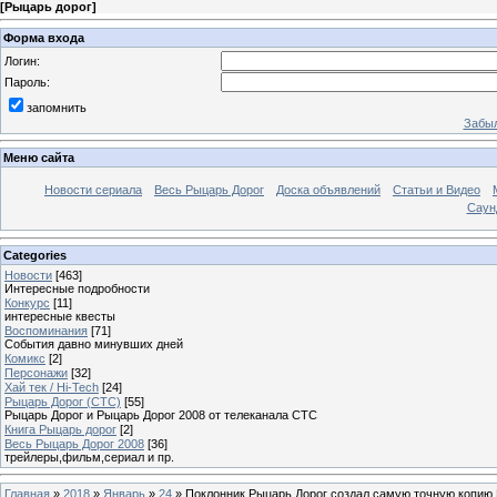
[
Рыцарь дорог
]
Форма входа
Логин:
Пароль:
запомнить
Забыл
Меню сайта
Новости сериала
Весь Рыцарь Дорог
Доска объявлений
Статьи и Видео
Саун
Categories
Новости
[463]
Интересные подробности
Конкурс
[11]
интересные квесты
Воспоминания
[71]
События давно минувших дней
Комикс
[2]
Персонажи
[32]
Хай тек / Hi-Tech
[24]
Рыцарь Дорог (СТС)
[55]
Рыцарь Дорог и Рыцарь Дорог 2008 от телеканала СТС
Книга Рыцарь дорог
[2]
Весь Рыцарь Дорог 2008
[36]
трейлеры,фильм,сериал и пр.
Главная
»
2018
»
Январь
»
24
» Поклонник Рыцарь Дорог создал самую точную копию