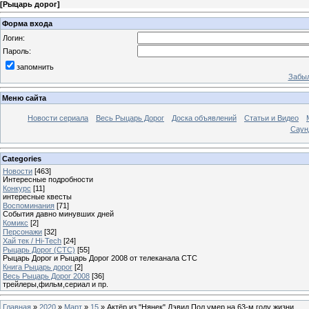
[
Рыцарь дорог
]
Форма входа
Логин:
Пароль:
запомнить
Забыл
Меню сайта
Новости сериала
Весь Рыцарь Дорог
Доска объявлений
Статьи и Видео
Саун
Categories
Новости
[463]
Интересные подробности
Конкурс
[11]
интересные квесты
Воспоминания
[71]
События давно минувших дней
Комикс
[2]
Персонажи
[32]
Хай тек / Hi-Tech
[24]
Рыцарь Дорог (СТС)
[55]
Рыцарь Дорог и Рыцарь Дорог 2008 от телеканала СТС
Книга Рыцарь дорог
[2]
Весь Рыцарь Дорог 2008
[36]
трейлеры,фильм,сериал и пр.
Главная
»
2020
»
Март
»
15
» Актёр из "Нянек" Дэвид Пол умер на 63-м году жизни