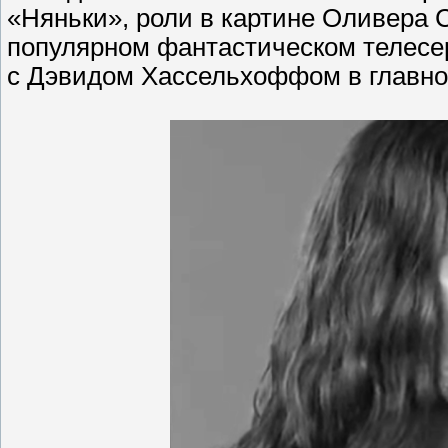
«Няньки», роли в картине Оливера 
популярном фантастическом телесер
с Дэвидом Хассельхоффом в главно