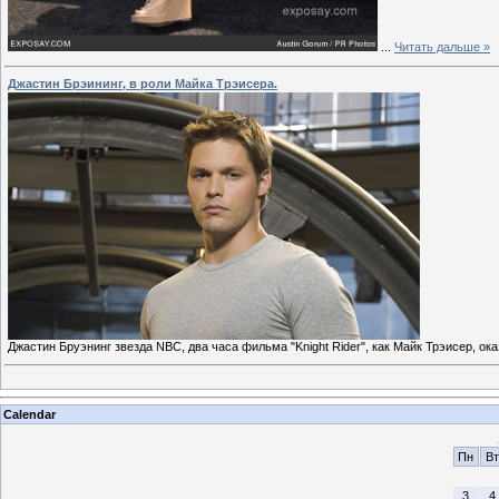
...
Читать дальше »
Джастин Брэининг, в роли Майка Трэисера.
Джастин Бруэнинг звезда NBC, два часа фильма "Knight Rider", как Майк Трэисер, о
Calendar
Пн
Вт
3
4