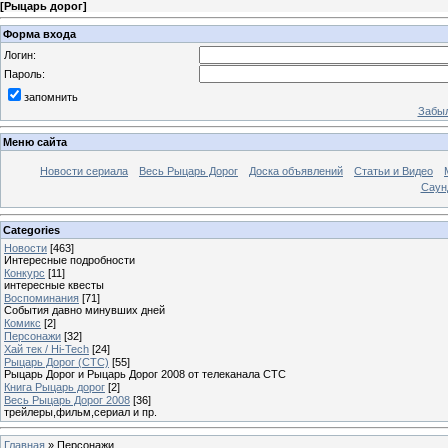
[
Рыцарь дорог
]
Форма входа
Логин:
Пароль:
запомнить
Забыл
Меню сайта
Новости сериала
Весь Рыцарь Дорог
Доска объявлений
Статьи и Видео
Саун
Categories
Новости
[463]
Интересные подробности
Конкурс
[11]
интересные квесты
Воспоминания
[71]
События давно минувших дней
Комикс
[2]
Персонажи
[32]
Хай тек / Hi-Tech
[24]
Рыцарь Дорог (СТС)
[55]
Рыцарь Дорог и Рыцарь Дорог 2008 от телеканала СТС
Книга Рыцарь дорог
[2]
Весь Рыцарь Дорог 2008
[36]
трейлеры,фильм,сериал и пр.
Главная
»
Персонажи