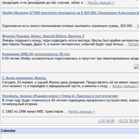
продукции, и по дошедшим до нас слухам, запас и
...
Читать дальше »
Shelby Mustang GT500 прототип продается за $ 300 000: Проверено Кэроллом 
Однозначно есть много поклонников готовых выложить огромную сумму, 300 000
...
Ч
Журнал Рыцарь Дорог. Special Edtion. Выпуск 3
Январь подошел к концу, пора подводить итоги месяца. Месяц был крайне интересный
фестиваль Рыцарь Дорог 4, а значит интересных событий будет ещё больш
...
Читать
Компании SHELBY исполнилось 50-лет.
К 50-летию Shelby основательно подготовилась и запустит три лимитированных моде
С Днем рождения, Жанна.
Сегодня, 20 января, у нашей Жанны день рождение. Представлять её не имеет смысла,
этот момент =) и перейдём к официальной части, а именно к позд
...
Читать дальше »
Профиль творца «Рыцаря дорог» Глена А. Ларсона в поп-культуре
В этом году будет отмечаться 30-летняя годовщина призрачного путешествия, извест
позапрошлый вторник.
С 1982 по 1986 канал NBC транслиров
...
Читать дальше »
1-15
16-30
...
61-75
76-90
Calendar