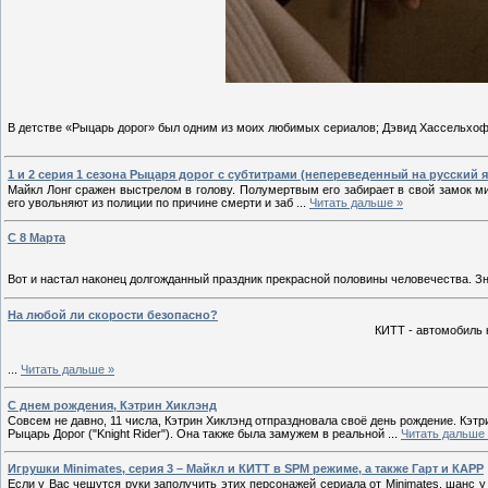
В детстве «Рыцарь дорог» был одним из моих любимых сериалов; Дэвид Хассельхо
1 и 2 серия 1 сезона Рыцаря дорог с субтитрами (непереведенный на русский 
Майкл Лонг сражен выстрелом в голову. Полумертвым его забирает в свой замок м
его увольняют из полиции по причине смерти и заб
...
Читать дальше »
С 8 Марта
Вот и настал наконец долгожданный праздник прекрасной половины человечества. З
На любой ли скорости безопасно?
КИТТ - автомобиль 
...
Читать дальше »
С днем рождения, Кэтрин Хиклэнд
Совсем не давно, 11 числа, Кэтрин Хиклэнд отпраздновала своё день рождение. Кэт
Рыцарь Дорог ("Knight Rider"). Она также была замужем в реальной
...
Читать дальше
Игрушки Minimates, серия 3 – Майкл и КИТТ в SPM режиме, а также Гарт и КАРР
Если у Вас чешутся руки заполучить этих персонажей сериала от Minimates, шанс 