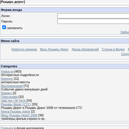
[
Рыцарь дорог
]
Форма входа
Логин:
Пароль:
запомнить
Забыл
Меню сайта
Новости сериала
Весь Рыцарь Дорог
Доска объявлений
Статьи и Видео
Саун
Categories
Новости
[463]
Интересные подробности
Конкурс
[11]
интересные квесты
Воспоминания
[71]
События давно минувших дней
Комикс
[2]
Персонажи
[32]
Хай тек / Hi-Tech
[24]
Рыцарь Дорог (СТС)
[55]
Рыцарь Дорог и Рыцарь Дорог 2008 от телеканала СТС
Книга Рыцарь дорог
[2]
Весь Рыцарь Дорог 2008
[36]
трейлеры,фильм,сериал и пр.
Главная
»
Архив материалов