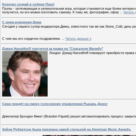
Конкурс создай и собери Пазл!
Пазлы - затягивающая и увлекательная игра, которая становится еще более интересн
получится, но его можно изготовить самому. К тому же, фотография, офор
...
Читать 
С днем рождения Дима
Сегодня у нашего супер-модератора Димы, известного так же как Stone_Cold, день р
С чем мы его сердечно поздравляем.
...
Читать дальше »
Дэвид Hasselhoff торгуется за права на "Спасатели Малибу"
Лондон: Дэвид Hasselhoff планирует приобрести права
Cири придёт на смену голосовому управлению Рыцарь Дорог
Девелопер Брэндон Фикет (Brandon Fiquett) решил автоматизировать процесс закры
Хейли Робертсон была признана самой стильной на American Music Awards.