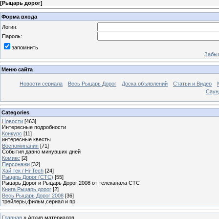
[
Рыцарь дорог
]
Форма входа
Логин:
Пароль:
запомнить
Забыл
Меню сайта
Новости сериала
Весь Рыцарь Дорог
Доска объявлений
Статьи и Видео
Саун
Categories
Новости
[463]
Интересные подробности
Конкурс
[11]
интересные квесты
Воспоминания
[71]
События давно минувших дней
Комикс
[2]
Персонажи
[32]
Хай тек / Hi-Tech
[24]
Рыцарь Дорог (СТС)
[55]
Рыцарь Дорог и Рыцарь Дорог 2008 от телеканала СТС
Книга Рыцарь дорог
[2]
Весь Рыцарь Дорог 2008
[36]
трейлеры,фильм,сериал и пр.
Главная
»
Архив материалов