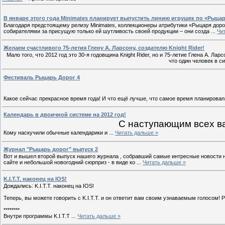
В январе этого года Minimates планирует выпустить линию игрушек по «Рыца
Благодаря предстоящему релизу Minimates, коллекционеры атрибутики «Рыцаря доро
собирателями за присущую только ей шутливость своей продукции – они созда
...
Чи
Желаем счастливого 75-летия Глену А. Ларсону, создателю Knight Rider!
Мало того, что 2012 год это 30-я годовщина Knight Rider, но и 75-летие Глена А. Ла
что один человек в с
Фестиваль Рыцарь Дорог 4
Какое сейчас прекрасное время года! И что ещё лучше, что самое время планирова
Календарь в двоичной системе на 2012 год!
С наступающим всех в
Кому наскучили обычные календарики и
...
Читать дальше »
Журнал "Рыцарь дорог" выпуск 2
Вот и вышел второй выпуск нашего журнала , собравший самые интресные новости на
сайте и небольшой новогодний сюрприз - в виде ко
...
Читать дальше »
K.I.T.T. наконец на IOS!
Дождались: K.I.T.T. наконец на IOS!
Теперь, вы можете говорить с K.I.T.T. и он ответит вам своим узнаваемым голосом! Р
********
Внутри программы K.I.T.T
...
Читать дальше »