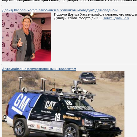
над инновационными проектами, напрямую не связанными с его основным б
Дэвид Хассельхофф влюбился в "слишком молодую" для свадьбы
Подруга Дэвида Хассельхоффа считает, что она сл
Дэвид и Хэйли Робертс(ей 3
...
Читать дальше »
Автомобиль с искусственным интеллектом