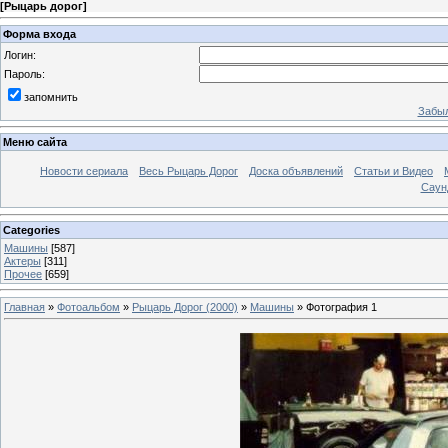
[
Рыцарь дорог
]
Форма входа
Логин:
Пароль:
запомнить
Забыл
Меню сайта
Новости сериала
Весь Рыцарь Дорог
Доска объявлений
Статьи и Видео
Саун
Categories
Машины
[587]
Актеры
[311]
Прочее
[659]
Главная
»
Фотоальбом
»
Рыцарь Дорог (2000)
»
Машины
» Фотография 1