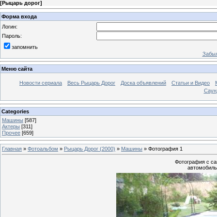
[
Рыцарь дорог
]
Форма входа
Логин:
Пароль:
запомнить
Забыл
Меню сайта
Новости сериала
Весь Рыцарь Дорог
Доска объявлений
Статьи и Видео
Саун
Categories
Машины
[587]
Актеры
[311]
Прочее
[659]
Главная
»
Фотоальбом
»
Рыцарь Дорог (2000)
»
Машины
» Фотография 1
Фотография с сай
автомобиль