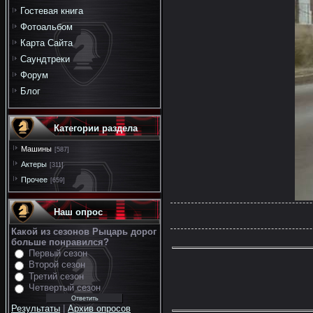
Гостевая книга
Фотоальбом
Карта Сайта
Саундтреки
Форум
Блог
Категории раздела
Машины
[587]
Актеры
[311]
Прочее
[659]
Наш опрос
Какой из сезонов Рыцарь дорог
больше понравился?
Первый сезон
Второй сезон
Третий сезон
Четвертый сезон
Результаты
|
Архив опросов