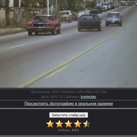
Просмотров
: 3326 |
Размеры
: 640x480px/397.9Kb
Дата
: 18.02.10 |
Добавил
:
knightrider
Просмотреть фотографию в реальном размере
Рейтинг
:
4.5
/
2