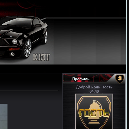
Профиль
Доброй ночи, гость
04:40