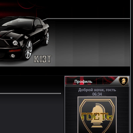
Профиль
Доброй ночи, гость
06:34