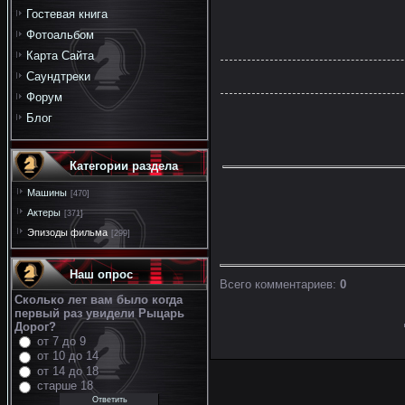
Гостевая книга
Фотоальбом
Карта Сайта
Саундтреки
Форум
Блог
Категории раздела
Машины
[470]
Актеры
[371]
Эпизоды фильма
[299]
Наш опрос
Всего комментариев
:
0
Сколько лет вам было когда
первый раз увидели Рыцарь
Дорог?
от 7 до 9
от 10 до 14
от 14 до 18
старше 18