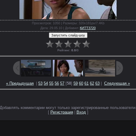
Просмотров
: 1050 |
Размеры
: 320x181px/7.4Kb
Дата
: 29.05.10 |
Добавил
:
КИТТ3720
Рейтинг
:
0.0
/
0
« Предыдущая
|
53
54
55
56
57
[
58
]
59
60
61
62
63
|
Следующая »
Добавлять комментарии могут только зарегистрированные пользователи
[
Регистрация
|
Вход
]