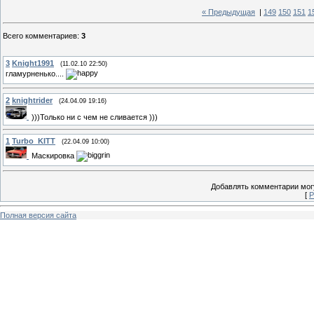
« Предыдущая
|
149
150
151
1
Всего комментариев
:
3
3
Knight1991
(11.02.10 22:50)
гламурненько....
2
knightrider
(24.04.09 19:16)
)))Только ни с чем не сливается )))
1
Turbo_KITT
(22.04.09 10:00)
Маскировка
Добавлять комментарии могу
[
Р
Полная версия сайта