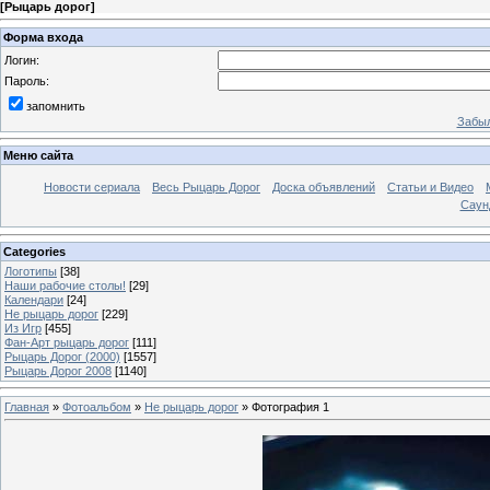
[
Рыцарь дорог
]
Форма входа
Логин:
Пароль:
запомнить
Забыл
Меню сайта
Новости сериала
Весь Рыцарь Дорог
Доска объявлений
Статьи и Видео
Саун
Categories
Логотипы
[38]
Наши рабочие столы!
[29]
Календари
[24]
Не рыцарь дорог
[229]
Из Игр
[455]
Фан-Арт рыцарь дорог
[111]
Рыцарь Дорог (2000)
[1557]
Рыцарь Дорог 2008
[1140]
Главная
»
Фотоальбом
»
Не рыцарь дорог
» Фотография 1