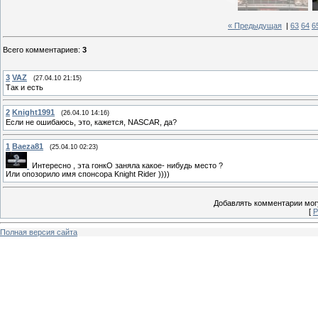
« Предыдущая
|
63
64
6
Всего комментариев
:
3
3
VAZ
(27.04.10 21:15)
Так и есть
2
Knight1991
(26.04.10 14:16)
Если не ошибаюсь, это, кажется, NASCAR, да?
1
Baeza81
(25.04.10 02:23)
Интересно , эта гонкО заняла какое- нибудь место ?
Или опозорило имя спонсора Knight Rider ))))
Добавлять комментарии могу
[
Р
Полная версия сайта