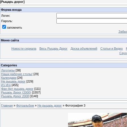
[
Рыцарь дорог
]
Форма входа
Логин:
Пароль:
запомнить
Забыл
Меню сайта
Новости сериала
Весь Рыцарь Дорог
Доска объявлений
Статьи и Видео
Саун
Categories
Логотипы
[38]
Наши рабочие столы!
[29]
Календари
[24]
Не рыцарь дорог
[229]
Из Игр
[455]
Фан-Арт рыцарь дорог
[111]
Рыцарь Дорог (2000)
[1557]
Рыцарь Дорог 2008
[1140]
Главная
»
Фотоальбом
»
Не рыцарь дорог
» Фотография 3