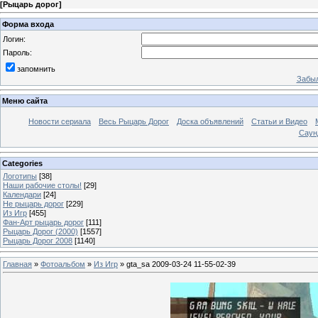
[
Рыцарь дорог
]
Форма входа
Логин:
Пароль:
запомнить
Забыл
Меню сайта
Новости сериала
Весь Рыцарь Дорог
Доска объявлений
Статьи и Видео
Саун
Categories
Логотипы
[38]
Наши рабочие столы!
[29]
Календари
[24]
Не рыцарь дорог
[229]
Из Игр
[455]
Фан-Арт рыцарь дорог
[111]
Рыцарь Дорог (2000)
[1557]
Рыцарь Дорог 2008
[1140]
Главная
»
Фотоальбом
»
Из Игр
» gta_sa 2009-03-24 11-55-02-39