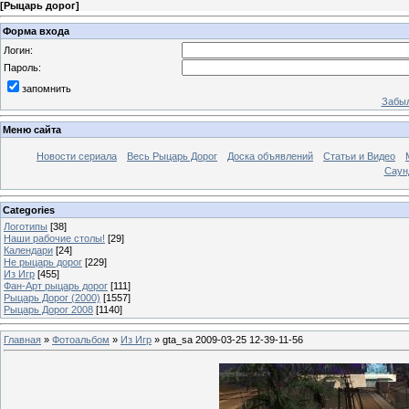
[
Рыцарь дорог
]
Форма входа
Логин:
Пароль:
запомнить
Забыл
Меню сайта
Новости сериала
Весь Рыцарь Дорог
Доска объявлений
Статьи и Видео
Саун
Categories
Логотипы
[38]
Наши рабочие столы!
[29]
Календари
[24]
Не рыцарь дорог
[229]
Из Игр
[455]
Фан-Арт рыцарь дорог
[111]
Рыцарь Дорог (2000)
[1557]
Рыцарь Дорог 2008
[1140]
Главная
»
Фотоальбом
»
Из Игр
» gta_sa 2009-03-25 12-39-11-56