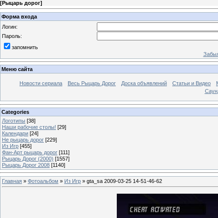
[
Рыцарь дорог
]
Форма входа
Логин:
Пароль:
запомнить
Забыл
Меню сайта
Новости сериала
Весь Рыцарь Дорог
Доска объявлений
Статьи и Видео
Саун
Categories
Логотипы
[38]
Наши рабочие столы!
[29]
Календари
[24]
Не рыцарь дорог
[229]
Из Игр
[455]
Фан-Арт рыцарь дорог
[111]
Рыцарь Дорог (2000)
[1557]
Рыцарь Дорог 2008
[1140]
Главная
»
Фотоальбом
»
Из Игр
» gta_sa 2009-03-25 14-51-46-62