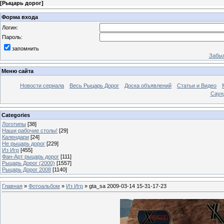
[
Рыцарь дорог
]
Форма входа
Логин:
Пароль:
запомнить
Забыл
Меню сайта
Новости сериала
Весь Рыцарь Дорог
Доска объявлений
Статьи и Видео
Саун
Categories
Логотипы
[38]
Наши рабочие столы!
[29]
Календари
[24]
Не рыцарь дорог
[229]
Из Игр
[455]
Фан-Арт рыцарь дорог
[111]
Рыцарь Дорог (2000)
[1557]
Рыцарь Дорог 2008
[1140]
Главная
»
Фотоальбом
»
Из Игр
» gta_sa 2009-03-14 15-31-17-23