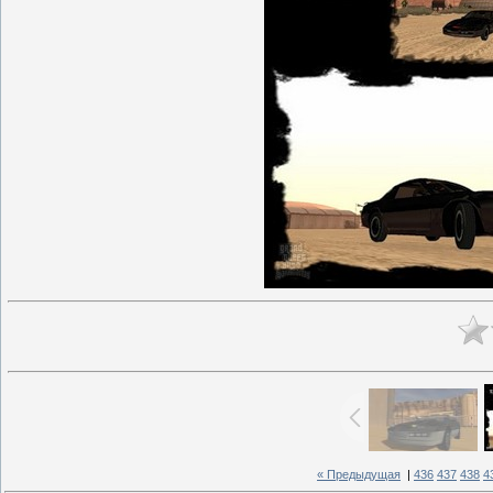
« Предыдущая
|
436
437
438
4