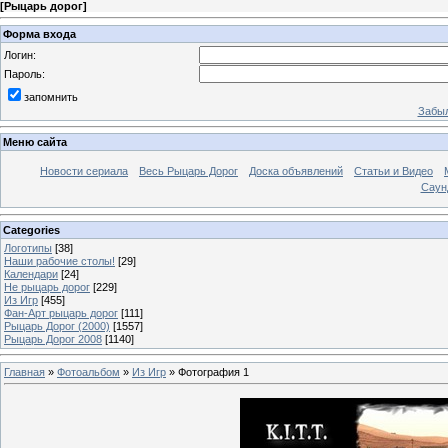
[
Рыцарь дорог
]
Форма входа
Логин:
Пароль:
запомнить
Забыл
Меню сайта
Новости сериала
Весь Рыцарь Дорог
Доска объявлений
Статьи и Видео
Саун
Categories
Логотипы
[38]
Наши рабочие столы!
[29]
Календари
[24]
Не рыцарь дорог
[229]
Из Игр
[455]
Фан-Арт рыцарь дорог
[111]
Рыцарь Дорог (2000)
[1557]
Рыцарь Дорог 2008
[1140]
Главная
»
Фотоальбом
»
Из Игр
» Фотография 1