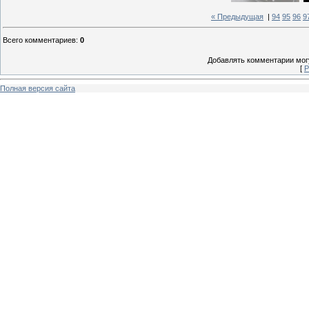
« Предыдущая
|
94
95
96
9
Всего комментариев
:
0
Добавлять комментарии могу
[
Р
Полная версия сайта