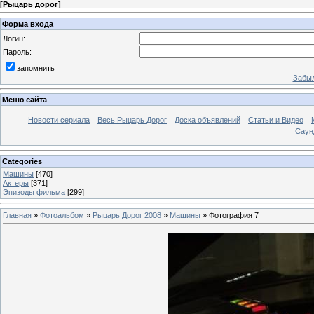
[
Рыцарь дорог
]
Форма входа
Логин:
Пароль:
запомнить
Забыл
Меню сайта
Новости сериала
Весь Рыцарь Дорог
Доска объявлений
Статьи и Видео
Саун
Categories
Машины
[470]
Актеры
[371]
Эпизоды фильма
[299]
Главная
»
Фотоальбом
»
Рыцарь Дорог 2008
»
Машины
» Фотография 7