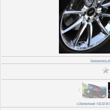
Просмотреть ф
« Предыдущая
|
92
93
94