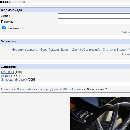
[
Рыцарь дорог
]
Форма входа
Логин:
Пароль:
запомнить
Забыл
Меню сайта
Новости сериала
Весь Рыцарь Дорог
Доска объявлений
Статьи и Видео
Саун
Categories
Машины
[470]
Актеры
[371]
Эпизоды фильма
[299]
Главная
»
Фотоальбом
»
Рыцарь Дорог 2008
»
Машины
» Фотография 2