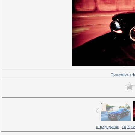
Просмотреть ф
« Предыдущая
|
90
91
92