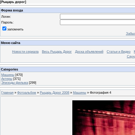
[
Рыцарь дорог
]
Форма входа
Логин:
Пароль:
запомнить
Забыл
Меню сайта
Новости сериала
Весь Рыцарь Дорог
Доска объявлений
Статьи и Видео
Саун
Categories
Машины
[470]
Актеры
[371]
Эпизоды фильма
[299]
Главная
»
Фотоальбом
»
Рыцарь Дорог 2008
»
Машины
» Фотография 4