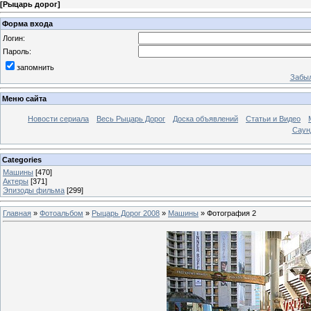
[
Рыцарь дорог
]
Форма входа
Логин:
Пароль:
запомнить
Забыл
Меню сайта
Новости сериала
Весь Рыцарь Дорог
Доска объявлений
Статьи и Видео
Саун
Categories
Машины
[470]
Актеры
[371]
Эпизоды фильма
[299]
Главная
»
Фотоальбом
»
Рыцарь Дорог 2008
»
Машины
» Фотография 2