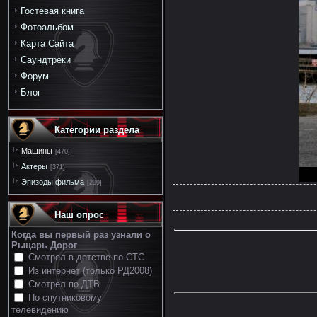
Гостевая книга
Фотоальбом
Карта Сайта
Саундтреки
Форум
Блог
Категории раздела
Машины
[470]
Актеры
[371]
Эпизоды фильма
[299]
Наш опрос
Когда вы первый раз узнали о
Рыцарь Дорог
Смотрел в детстве по СТС
Из интернет (только РД2008)
Смотрел по ДТВ
По спутниковому
телевидению