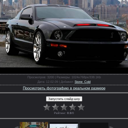
Просмотров
: 3200 |
Размеры
: 1024x768px/338.1Kb
Дата
: 12.02.09 |
Добавил
:
Stone_Cold
Просмотреть фотографию в реальном размере
Рейтинг
:
0.0
/
0