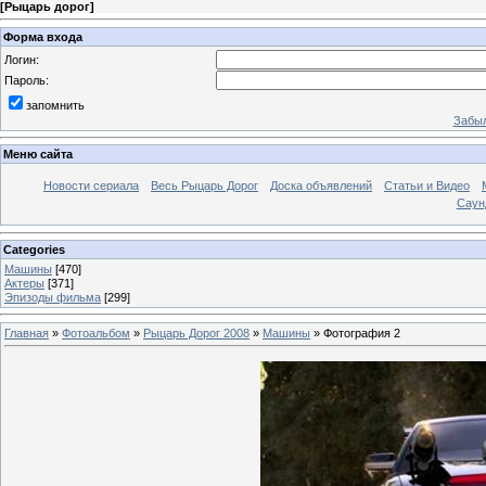
[
Рыцарь дорог
]
Форма входа
Логин:
Пароль:
запомнить
Забыл
Меню сайта
Новости сериала
Весь Рыцарь Дорог
Доска объявлений
Статьи и Видео
Саун
Categories
Машины
[470]
Актеры
[371]
Эпизоды фильма
[299]
Главная
»
Фотоальбом
»
Рыцарь Дорог 2008
»
Машины
» Фотография 2