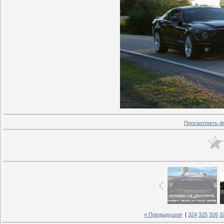
Просмотреть ф
« Предыдущая
|
324
325
326
3