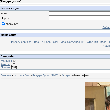
[
Рыцарь дорог
]
Форма входа
Логин:
Пароль:
запомнить
Забыл
Меню сайта
Новости сериала
Весь Рыцарь Дорог
Доска объявлений
Статьи и Видео
Саун
Categories
Машины
[587]
Актеры
[311]
Прочее
[659]
Главная
»
Фотоальбом
»
Рыцарь Дорог (2000)
»
Актеры
» Фотография 1