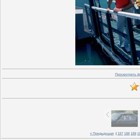
Просмотреть ф
« Предыдущая
|
187
188
189
1