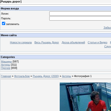
[
Рыцарь дорог
]
Форма входа
Логин:
Пароль:
запомнить
Забыл
Меню сайта
Новости сериала
Весь Рыцарь Дорог
Доска объявлений
Статьи и Видео
Саун
Categories
Машины
[587]
Актеры
[311]
Прочее
[659]
Главная
»
Фотоальбом
»
Рыцарь Дорог (2000)
»
Актеры
» Фотография 1