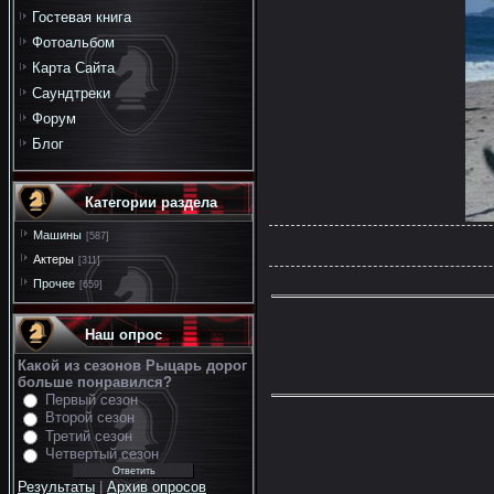
Гостевая книга
Фотоальбом
Карта Сайта
Саундтреки
Форум
Блог
Категории раздела
Машины
[587]
Актеры
[311]
Прочее
[659]
Наш опрос
Какой из сезонов Рыцарь дорог
больше понравился?
Первый сезон
Второй сезон
Третий сезон
Четвертый сезон
Результаты
|
Архив опросов