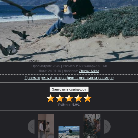
Просмотров
: 2845 |
Размеры
: 636x406px/95.1Kb
Дата
: 24.01.10 |
Добавил
:
Zhurav-Nikita
Просмотреть фотографию в реальном размере
Рейтинг
:
5.0
/
1